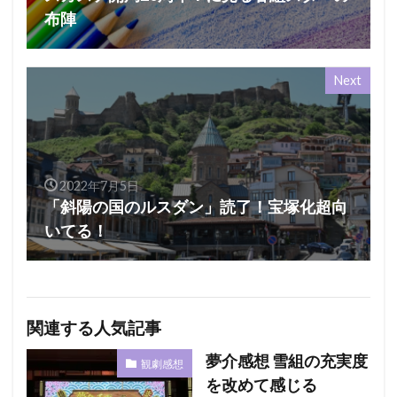
布陣
Next
2022年7月5日
「斜陽の国のルスダン」読了！宝塚化超向
いてる！
関連する人気記事
夢介感想 雪組の充実度
観劇感想
を改めて感じる