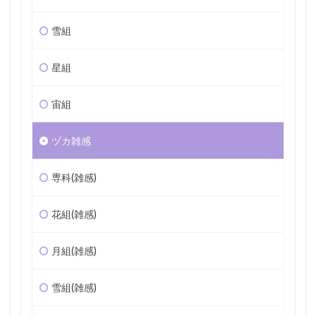
雪組
星組
宙組
ヅカ雑感
専科(雑感)
花組(雑感)
月組(雑感)
雪組(雑感)