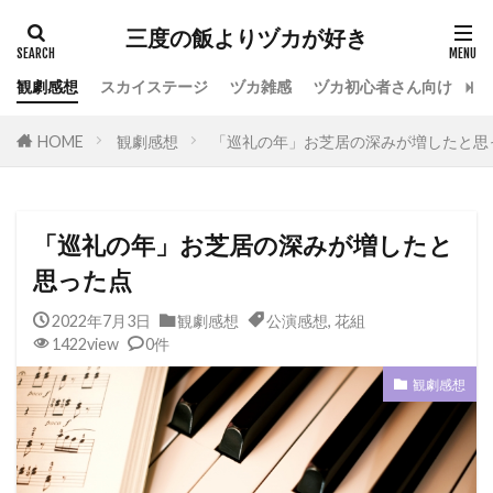
カテゴリー
三度の飯よりヅカが好き
観劇感想
スカイステージ
ヅカ雑感
ヅカ初心者さん向け
宝
タグ
HOME
観劇感想
「巡礼の年」お芝居の深みが増したと思
専科
花組
月組
雪組
星組
宙組
宝塚OG
全国ツアー
おもしろ
宝塚ホテル
ファンクラブ
スカイステージ
「巡礼の年」お芝居の深みが増したと
スカステ
お茶会
オペラグラス
思った点
公演感想
ドラマシティ
2022年7月3日
観劇感想
公演感想
,
花組
レヴュースタァライト
大人会
宝塚用語
1422view
0件
おすすめ飲食店
拍手
初心者
初観劇
観劇感想
観劇マナー
かげきしょうじょ!!
検索