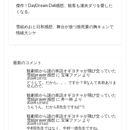
傑作！DayDream Dali感想、観客も瀬央ダリを愛した
くなる。
雪組めおと日和感想、舞台が放つ致死量の胸キュンで
情緒大シケ
最新のコメント
観劇前から謎の単語オギヨチャが飛び交っていた
雪組prayer感想
に
宝塚ファン
より
2026年2月7日
どうして。だから。。。ですか？ Bなんて名前ありま
せんので。
観劇前から謎の単語オギヨチャが飛び交っていた
雪組prayer感想
に
丼一杯
より
2026年1月18日
うんうん、だからB先生ですね(^^)
観劇前から謎の単語オギヨチャが飛び交っていた
雪組prayer感想
に
宝塚ファン
より
2026年1月16日
中村B先生ではなく、中村一徳先生ですね。