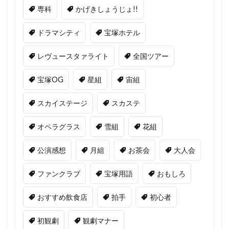
専科
かげきしょうじょ!!
ドラマシティ
宝塚ホテル
レヴュースタァライト
全国ツアー
宝塚OG
星組
宙組
スカイステージ
スカステ
オペラグラス
雪組
花組
公演感想
月組
お茶会
大人会
ファンクラブ
宝塚用語
おもしろ
おすすめ飲食店
拍手
初心者
初観劇
観劇マナー