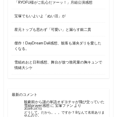
「RYOFU様がご乱心だァーッ！」月組公演感想
宝塚でもいよいよ「ぬい活」が
星元トップも思わず「可愛い」と漏らす銀二貫
傑作！DayDream Dali感想、観客も瀬央ダリを愛した
くなる。
雪組めおと日和感想、舞台が放つ致死量の胸キュンで
情緒大シケ
最新のコメント
観劇前から謎の単語オギヨチャが飛び交っていた
雪組prayer感想
に
宝塚ファン
より
2026年2月7日
どうして。だから。。。ですか？ Bなんて名前ありま
せんので。