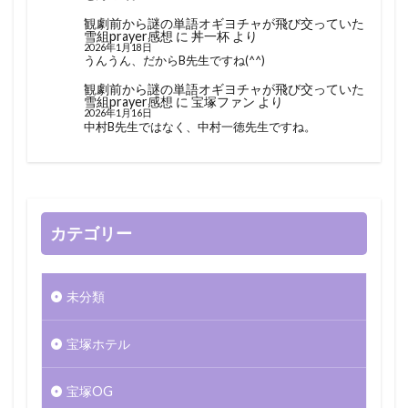
観劇前から謎の単語オギヨチャが飛び交っていた
雪組prayer感想
に
丼一杯
より
2026年1月18日
うんうん、だからB先生ですね(^^)
観劇前から謎の単語オギヨチャが飛び交っていた
雪組prayer感想
に
宝塚ファン
より
2026年1月16日
中村B先生ではなく、中村一徳先生ですね。
カテゴリー
未分類
宝塚ホテル
宝塚OG