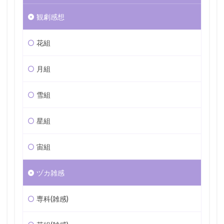
観劇感想
花組
月組
雪組
星組
宙組
ヅカ雑感
専科(雑感)