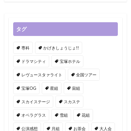
タグ
専科
かげきしょうじょ!!
ドラマシティ
宝塚ホテル
レヴュースタァライト
全国ツアー
宝塚OG
星組
宙組
スカイステージ
スカステ
オペラグラス
雪組
花組
公演感想
月組
お茶会
大人会