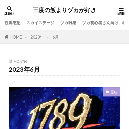
カテゴリー
三度の飯よりヅカが好き
観劇感想
スカイステージ
ヅカ雑感
ヅカ初心者さん向け
宝
タグ
HOME
2023年
6月
専科
花組
月組
雪組
星組
宙組
宝塚OG
全国ツアー
おもしろ
宝塚ホテル
ファンクラブ
スカイステージ
MONTH
2023年6月
スカステ
お茶会
オペラグラス
公演感想
ドラマシティ
レヴュースタァライト
大人会
宝塚用語
星組
おすすめ飲食店
拍手
初心者
初観劇
観劇マナー
かげきしょうじょ!!
検索