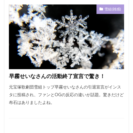
雪組(雑感)
早霧せいなさんの活動終了宣言で驚き！
元宝塚歌劇団雪組トップ早霧せいなさんの引退宣言がインス
タに投稿され、ファンとOGの反応の違いが話題。驚きだけど
布石はありましたよね。