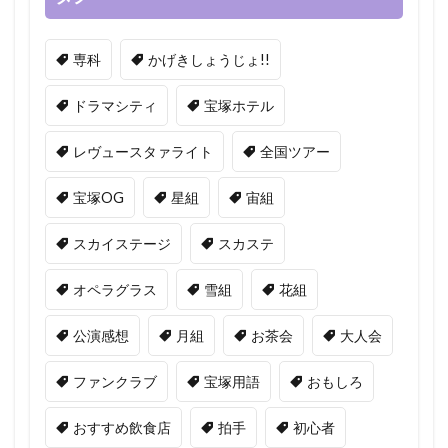
専科
かげきしょうじょ!!
ドラマシティ
宝塚ホテル
レヴュースタァライト
全国ツアー
宝塚OG
星組
宙組
スカイステージ
スカステ
オペラグラス
雪組
花組
公演感想
月組
お茶会
大人会
ファンクラブ
宝塚用語
おもしろ
おすすめ飲食店
拍手
初心者