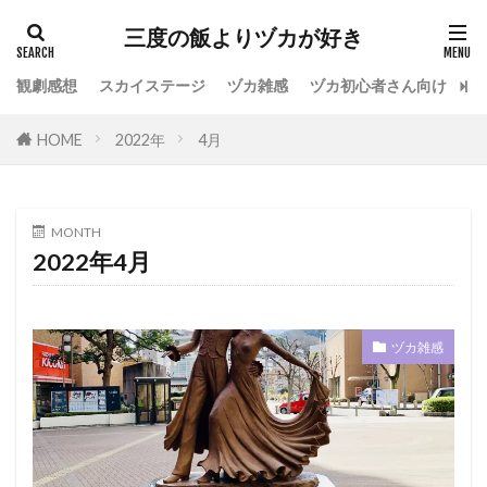
カテゴリー
三度の飯よりヅカが好き
観劇感想
スカイステージ
ヅカ雑感
ヅカ初心者さん向け
宝
タグ
HOME
2022年
4月
専科
花組
月組
雪組
星組
宙組
宝塚OG
全国ツアー
おもしろ
宝塚ホテル
ファンクラブ
スカイステージ
MONTH
2022年4月
スカステ
お茶会
オペラグラス
公演感想
ドラマシティ
レヴュースタァライト
大人会
宝塚用語
ヅカ雑感
おすすめ飲食店
拍手
初心者
初観劇
観劇マナー
かげきしょうじょ!!
検索