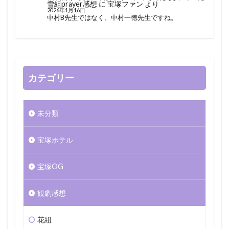
雪組prayer感想
に
宝塚ファン
より
2026年1月16日
中村B先生ではなく、中村一徳先生ですね。
カテゴリー
未分類
宝塚ホテル
宝塚OG
観劇感想
花組