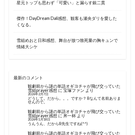
星元トップも思わず「可愛い」と漏らす銀二貫
傑作！DayDream Dali感想、観客も瀬央ダリを愛した
くなる。
雪組めおと日和感想、舞台が放つ致死量の胸キュンで
情緒大シケ
最新のコメント
観劇前から謎の単語オギヨチャが飛び交っていた
雪組prayer感想
に
宝塚ファン
より
2026年2月7日
どうして。だから。。。ですか？ Bなんて名前ありま
せんので。
観劇前から謎の単語オギヨチャが飛び交っていた
雪組prayer感想
に
丼一杯
より
2026年1月18日
うんうん、だからB先生ですね(^^)
観劇前から謎の単語オギヨチャが飛び交っていた