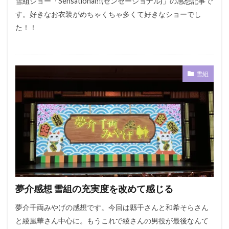
雪組ショー「Sensational!!(センセーショナル)」の感想記事で
す。好きなお衣装がめちゃくちゃ多くて好きなショーでし
た！！
雪組
夢介感想 雪組の充実度を改めて感じる
夢介千両みやげの感想です。今回は縣千さんと和希そらさん
と綾凰華さん中心に。もうこれで綾さんの男役が最後なんて