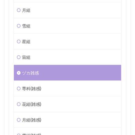
月組
雪組
星組
宙組
ヅカ雑感
専科(雑感)
花組(雑感)
月組(雑感)