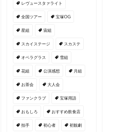
レヴュースタァライト
全国ツアー
宝塚OG
星組
宙組
スカイステージ
スカステ
オペラグラス
雪組
花組
公演感想
月組
お茶会
大人会
ファンクラブ
宝塚用語
おもしろ
おすすめ飲食店
拍手
初心者
初観劇