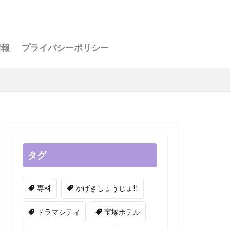
アー
情報
プライバシーポリシー
お茶会
人会
タグ
専科
かげきしょうじょ!!
ドラマシティ
宝塚ホテル