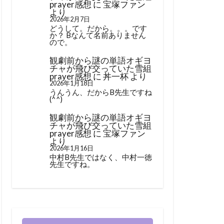
prayer感想
に
宝塚ファン
より
2026年2月7日
どうして。だから。。。です
か？ Bなんて名前ありません
ので。
観劇前から謎の単語オギヨ
チャが飛び交っていた雪組
prayer感想
に
丼一杯
より
2026年1月18日
うんうん、だからB先生ですね
(^^)
観劇前から謎の単語オギヨ
チャが飛び交っていた雪組
prayer感想
に
宝塚ファン
より
2026年1月16日
中村B先生ではなく、中村一徳
先生ですね。