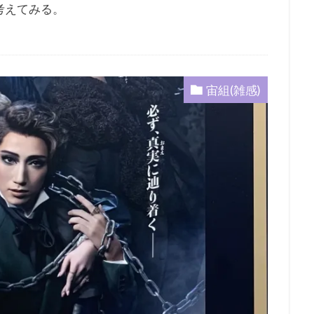
考えてみる。
宙組(雑感)