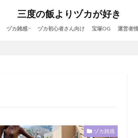
花組(雑感)
月組(雑感)
雪組(雑感)
星組(雑感)
宙組(雑感)
三度の飯よりヅカが好き
月組
雪組
星組
宙組
宝塚OG
全国ツ
ヅカ雑感
ヅカ初心者さん向け
宝塚OG
運営者
宝塚ホテル
ファンクラブ
スカイステージ
スカステ
公演感想
ドラマシティ
レヴュースタァライト
大
花組(雑感)
月組(雑感)
雪組(雑感)
星組(雑感)
宙組(雑感)
おすすめ飲食店
拍手
初心者
初観劇
観劇マナー
ょ!!
検索
ヅカ雑感