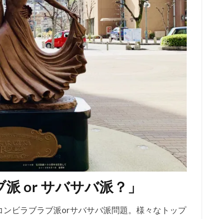
派 or サバサバ派？」
ンビラブラブ派orサバサバ派問題。様々なトップ