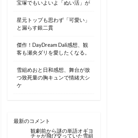
宝塚でもいよいよ「ぬい活」が
星元トップも思わず「可愛い」
と漏らす銀二貫
傑作！DayDream Dali感想、観
客も瀬央ダリを愛したくなる。
雪組めおと日和感想、舞台が放
つ致死量の胸キュンで情緒大シ
ケ
最新のコメント
観劇前から謎の単語オギヨ
チャが飛び交っていた雪組