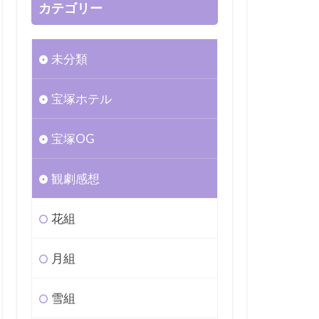
カテゴリー
未分類
宝塚ホテル
宝塚OG
観劇感想
花組
月組
雪組