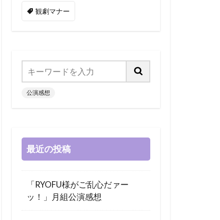
観劇マナー
公演感想
最近の投稿
「RYOFU様がご乱心だァー
ッ！」月組公演感想