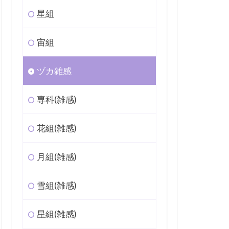
星組
宙組
ヅカ雑感
専科(雑感)
花組(雑感)
月組(雑感)
雪組(雑感)
星組(雑感)