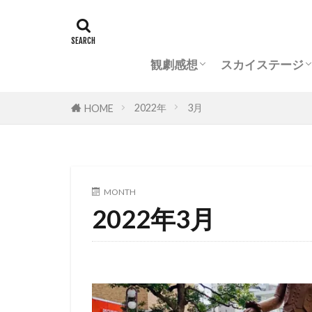
花組
月組
雪組
星組
宙組
花組(スカステ)
月組(スカステ)
雪組(スカステ)
星組(スカステ)
宙組(スカステ)
タグ
専科
花組
観劇感想
スカイステージ
おもしろ
オペラグラス
花組
月組
雪組
星組
宙組
花組(スカステ)
月組(スカステ)
雪組(スカステ)
星組(スカステ)
宙組(スカステ)
2022年
3月
HOME
宝塚用語
かげきしょうじ
MONTH
2022年3月