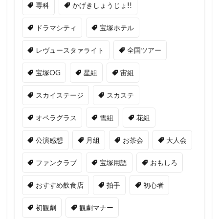
専科
かげきしょうじょ!!
ドラマシティ
宝塚ホテル
レヴュースタァライト
全国ツアー
宝塚OG
星組
宙組
スカイステージ
スカステ
オペラグラス
雪組
花組
公演感想
月組
お茶会
大人会
ファンクラブ
宝塚用語
おもしろ
おすすめ飲食店
拍手
初心者
初観劇
観劇マナー