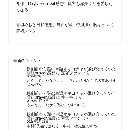
傑作！DayDream Dali感想、観客も瀬央ダリを愛した
くなる。
雪組めおと日和感想、舞台が放つ致死量の胸キュンで
情緒大シケ
最新のコメント
観劇前から謎の単語オギヨチャが飛び交っていた
雪組prayer感想
に
宝塚ファン
より
2026年2月7日
どうして。だから。。。ですか？ Bなんて名前ありま
せんので。
観劇前から謎の単語オギヨチャが飛び交っていた
雪組prayer感想
に
丼一杯
より
2026年1月18日
うんうん、だからB先生ですね(^^)
観劇前から謎の単語オギヨチャが飛び交っていた
雪組prayer感想
に
宝塚ファン
より
2026年1月16日
中村B先生ではなく、中村一徳先生ですね。