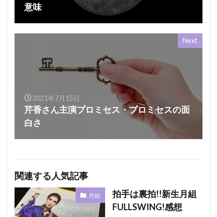
意味
Next
2021年7月15日
芹香さん主演プロミセス・プロミセスの面
白さ
関連する人気記事
拍手は裏拍!!新生月組
月組
FULLSWING!感想