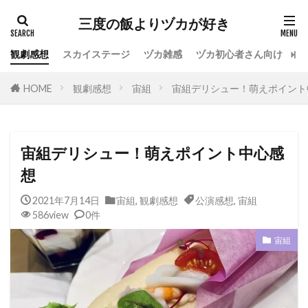
カテゴリー
三度の飯よりヅカが好き
観劇感想
スカイステージ
ヅカ雑感
ヅカ初心者さん向け
宝
タグ
HOME
観劇感想
宙組
宙組デリシュー！萌えポイント
専科
花組
月組
雪組
星組
宙組
宝塚OG
全国ツアー
おもしろ
宝塚ホテル
ファンクラブ
スカイステージ
宙組デリシュー！萌えポイント中心感
スカステ
お茶会
オペラグラス
想
公演感想
ドラマシティ
2021年7月14日
宙組
,
観劇感想
公演感想
,
宙組
レヴュースタァライト
大人会
宝塚用語
586view
0件
おすすめ飲食店
拍手
初心者
初観劇
宙組
観劇マナー
かげきしょうじょ!!
検索