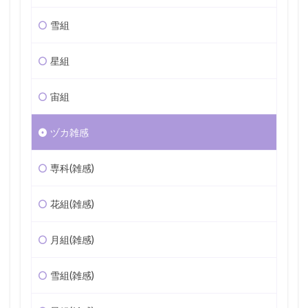
雪組
星組
宙組
ヅカ雑感
専科(雑感)
花組(雑感)
月組(雑感)
雪組(雑感)