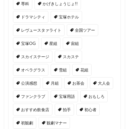
専科
かげきしょうじょ!!
ドラマシティ
宝塚ホテル
レヴュースタァライト
全国ツアー
宝塚OG
星組
宙組
スカイステージ
スカステ
オペラグラス
雪組
花組
公演感想
月組
お茶会
大人会
ファンクラブ
宝塚用語
おもしろ
おすすめ飲食店
拍手
初心者
初観劇
観劇マナー