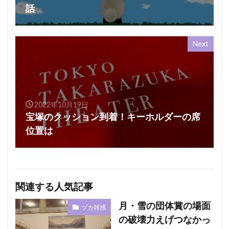
話
Next
2022年10月19日
宝塚のクッション到着！キーホルダーの席
位置は
関連する人気記事
月・雪の団体賞の場面
ヅカ雑感
の破壊力えげつなかっ