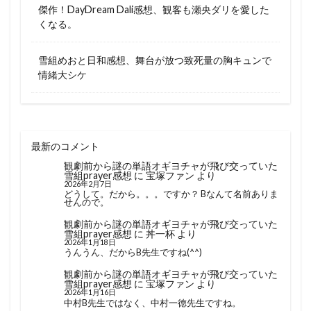
傑作！DayDream Dali感想、観客も瀬央ダリを愛した
くなる。
雪組めおと日和感想、舞台が放つ致死量の胸キュンで
情緒大シケ
最新のコメント
観劇前から謎の単語オギヨチャが飛び交っていた
雪組prayer感想
に
宝塚ファン
より
2026年2月7日
どうして。だから。。。ですか？ Bなんて名前ありま
せんので。
観劇前から謎の単語オギヨチャが飛び交っていた
雪組prayer感想
に
丼一杯
より
2026年1月18日
うんうん、だからB先生ですね(^^)
観劇前から謎の単語オギヨチャが飛び交っていた
雪組prayer感想
に
宝塚ファン
より
2026年1月16日
中村B先生ではなく、中村一徳先生ですね。