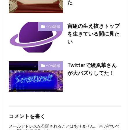
た
宙組の生え抜きトップ
ヅカ雑感
を生きている間に見た
い
Twitterで綾凰華さん
ヅカ雑感
が大バズりしてた！
コメントを書く
メールアドレスが公開されることはありません。
※
が付いて