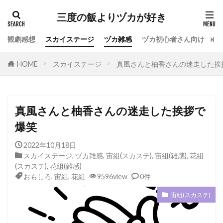
カテゴリー
三度の飯よりヅカが好き
観劇感想
スカイステージ
ヅカ雑感
ヅカ初心者さん向け
宝
タグ
HOME
スカイステージ
真風さんと柚香さんの迷走した挨
専科
花組
月組
雪組
星組
宙組
宝塚OG
全国ツアー
おもしろ
宝塚ホテル
ファンクラブ
スカイステージ
真風さんと柚香さんの迷走した挨拶で
スカステ
お茶会
オペラグラス
爆笑
公演感想
ドラマシティ
2022年10月18日
レヴュースタァライト
大人会
宝塚用語
スカイステージ
,
ヅカ雑感
,
宙組(スカステ)
,
宙組(雑感)
,
花組
(スカステ)
,
花組(雑感)
おすすめ飲食店
拍手
初心者
初観劇
おもしろ
,
宙組
,
花組
9596view
0件
観劇マナー
かげきしょうじょ!!
宙組(スカステ)
検索