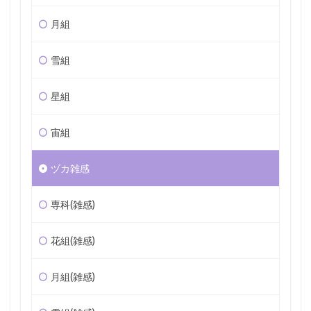
月組
雪組
星組
宙組
ヅカ雑感
専科(雑感)
花組(雑感)
月組(雑感)