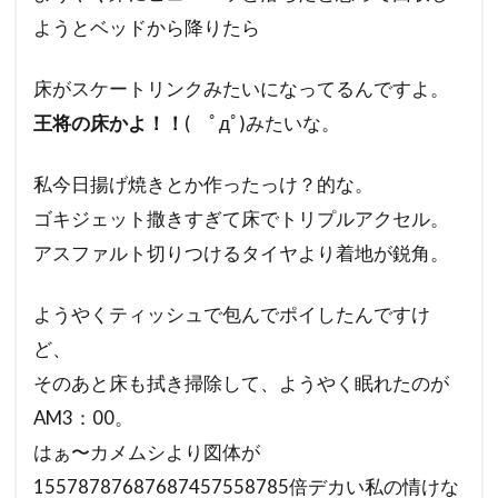
ようとベッドから降りたら
床がスケートリンクみたいになってるんですよ。
王将の床かよ！！
( ﾟдﾟ)みたいな。
私今日揚げ焼きとか作ったっけ？的な。
ゴキジェット撒きすぎて床でトリプルアクセル。
アスファルト切りつけるタイヤより着地が鋭角。
ようやくティッシュで包んでポイしたんですけ
ど、
そのあと床も拭き掃除して、ようやく眠れたのが
AM3：00。
はぁ〜カメムシより図体が
15578787687687457558785倍デカい私の情けな