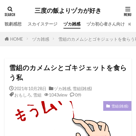
カテゴリー
三度の飯よりヅカが好き
観劇感想
スカイステージ
ヅカ雑感
ヅカ初心者さん向け
宝
タグ
HOME
ヅカ雑感
雪組のカメムシとゴキジェットを食らう
専科
花組
月組
雪組
星組
宙組
宝塚OG
全国ツアー
おもしろ
宝塚ホテル
ファンクラブ
スカイステージ
雪組のカメムシとゴキジェットを食ら
スカステ
お茶会
オペラグラス
う私
公演感想
ドラマシティ
2021年10月28日
ヅカ雑感
,
雪組(雑感)
レヴュースタァライト
大人会
宝塚用語
おもしろ
,
雪組
1043view
0件
おすすめ飲食店
拍手
初心者
初観劇
雪組(雑感)
観劇マナー
かげきしょうじょ!!
検索