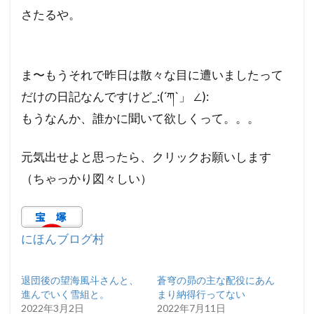
さたるや。
ま〜もうそれで昨日は散々な目に遭いましたって
だけの日記なんですけど_:(´ཀ`」 ∠):
もうなんか、誰かに聞いて欲しくって。。。
元気出せよと思ったら、クリックお願いします
（ちゃっかり図々しい）
にほんブログ村
退団後の望海風斗さんと、
蒼穹の昴の主な配役にあん
進んでいく雪組と。
まり納得行ってない
2022年3月2日
2022年7月11日