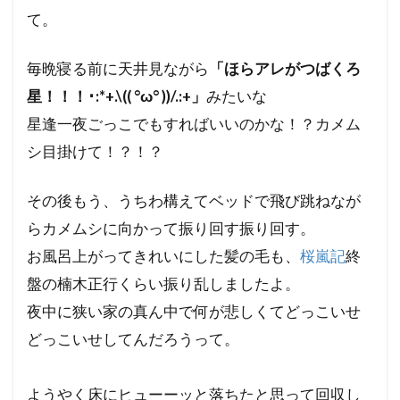
て。
毎晩寝る前に天井見ながら
「ほらアレがつばくろ
星！！！･:*+.\(( °ω° ))/.:+」
みたいな
星逢一夜ごっこでもすればいいのかな！？カメム
シ目掛けて！？！？
その後もう、うちわ構えてベッドで飛び跳ねなが
らカメムシに向かって振り回す振り回す。
お風呂上がってきれいにした髪の毛も、
桜嵐記
終
盤の楠木正行くらい振り乱しましたよ。
夜中に狭い家の真ん中で何が悲しくてどっこいせ
どっこいせしてんだろうって。
ようやく床にヒューーッと落ちたと思って回収し