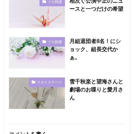
相次ぐ公演中止のニュ
ヅカ雑感
ースと一つだけの希望
月組退団者8名！にシ
ヅカ雑感
ョック、組長交代か
ぁ。
雪千秋楽と望海さんと
スカイステージ
劇場のお喋りと愛月さ
ん
コメントを書く