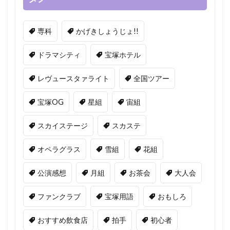
専科
かげきしょうじょ!!
ドラマシティ
宝塚ホテル
レヴュースタァライト
全国ツアー
宝塚OG
星組
宙組
スカイステージ
スカステ
オペラグラス
雪組
花組
公演感想
月組
お茶会
大人会
ファンクラブ
宝塚用語
おもしろ
おすすめ飲食店
拍手
初心者