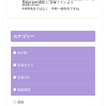
雪組prayer感想
に
宝塚ファン
より
2026年1月16日
中村B先生ではなく、中村一徳先生ですね。
カテゴリー
未分類
宝塚ホテル
宝塚OG
観劇感想
花組