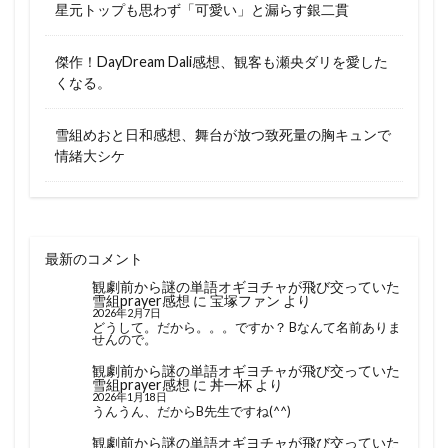
星元トップも思わず「可愛い」と漏らす銀二貫
傑作！DayDream Dali感想、観客も瀬央ダリを愛した
くなる。
雪組めおと日和感想、舞台が放つ致死量の胸キュンで
情緒大シケ
最新のコメント
観劇前から謎の単語オギヨチャが飛び交っていた
雪組prayer感想
に
宝塚ファン
より
2026年2月7日
どうして。だから。。。ですか？ Bなんて名前ありま
せんので。
観劇前から謎の単語オギヨチャが飛び交っていた
雪組prayer感想
に
丼一杯
より
2026年1月18日
うんうん、だからB先生ですね(^^)
観劇前から謎の単語オギヨチャが飛び交っていた