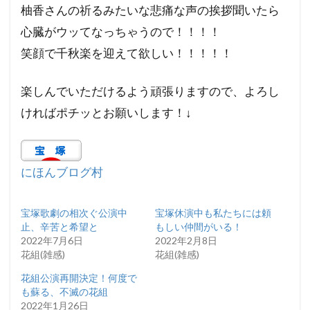
柚香さんの祈るみたいな悲痛な声の挨拶聞いたら
心臓がウッてなっちゃうので！！！！
笑顔で千秋楽を迎えて欲しい！！！！！
楽しんでいただけるよう頑張りますので、よろし
ければポチッとお願いします！↓
にほんブログ村
宝塚歌劇の相次ぐ公演中
宝塚休演中も私たちには頼
止、辛苦と希望と
もしい仲間がいる！
2022年7月6日
2022年2月8日
花組(雑感)
花組(雑感)
花組公演再開決定！何度で
も蘇る、不滅の花組
2022年1月26日