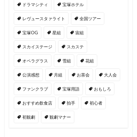
ドラマシティ
宝塚ホテル
レヴュースタァライト
全国ツアー
宝塚OG
星組
宙組
スカイステージ
スカステ
オペラグラス
雪組
花組
公演感想
月組
お茶会
大人会
ファンクラブ
宝塚用語
おもしろ
おすすめ飲食店
拍手
初心者
初観劇
観劇マナー