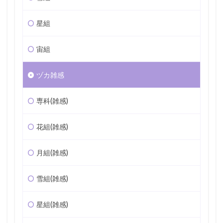
星組
宙組
ヅカ雑感
専科(雑感)
花組(雑感)
月組(雑感)
雪組(雑感)
星組(雑感)