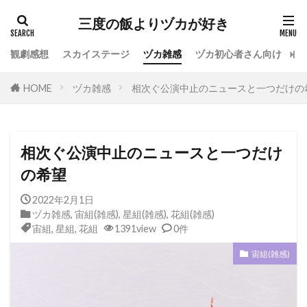
カテゴリー
三度の飯よりヅカが好き
観劇感想
スカイステージ
ヅカ雑感
ヅカ初心者さん向け
宝
タグ
HOME
ヅカ雑感
相次ぐ公演中止のニュースと一つだけの
専科
花組
月組
雪組
星組
宙組
宝塚OG
全国ツアー
おもしろ
宝塚ホテル
ファンクラブ
スカイステージ
相次ぐ公演中止のニュースと一つだけ
スカステ
お茶会
オペラグラス
の希望
公演感想
ドラマシティ
2022年2月1日
レヴュースタァライト
大人会
宝塚用語
ヅカ雑感
,
宙組(雑感)
,
星組(雑感)
,
花組(雑感)
宙組
,
星組
,
花組
1391view
0件
おすすめ飲食店
拍手
初心者
初観劇
宙組(雑感)
観劇マナー
かげきしょうじょ!!
検索