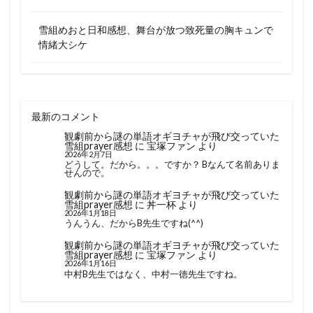
雪組めおと日和感想、舞台が放つ致死量の胸キュンで
情緒大シケ
最新のコメント
観劇前から謎の単語オギヨチャが飛び交っていた
雪組prayer感想
に
宝塚ファン
より
2026年2月7日
どうして。だから。。。ですか？ Bなんて名前ありま
せんので。
観劇前から謎の単語オギヨチャが飛び交っていた
雪組prayer感想
に
丼一杯
より
2026年1月18日
うんうん、だからB先生ですね(^^)
観劇前から謎の単語オギヨチャが飛び交っていた
雪組prayer感想
に
宝塚ファン
より
2026年1月16日
中村B先生ではなく、中村一徳先生ですね。