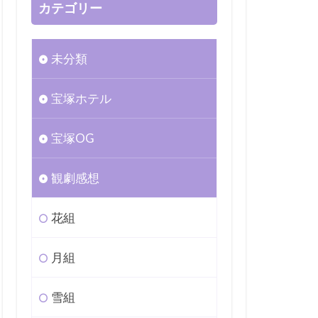
カテゴリー
未分類
宝塚ホテル
宝塚OG
観劇感想
花組
月組
雪組