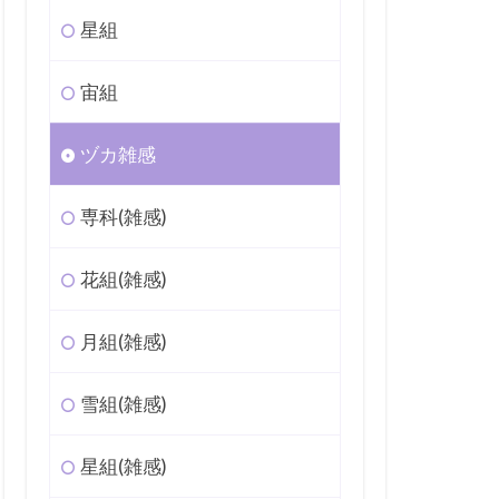
星組
宙組
ヅカ雑感
専科(雑感)
花組(雑感)
月組(雑感)
雪組(雑感)
星組(雑感)