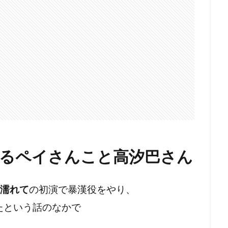
るペイさんこと高汐巴さん
濡れて
の初演で暴漢役をやり、
たという話のなかで