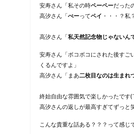
安寿さん「私その時
ペーペー
だった
高汐さん「
ぺー
って
ペイ
・・・？私
高汐さん「
私天然記念物じゃないん
安寿さん「ボコボコにされた後すご
くるんですよ」
高汐さん「まあ
二枚目なのは生まれ
終始自由な雰囲気で楽しかったです(
高汐さんの返しが最高すぎてずっと
こんな貴重な話ある？？？って感じ