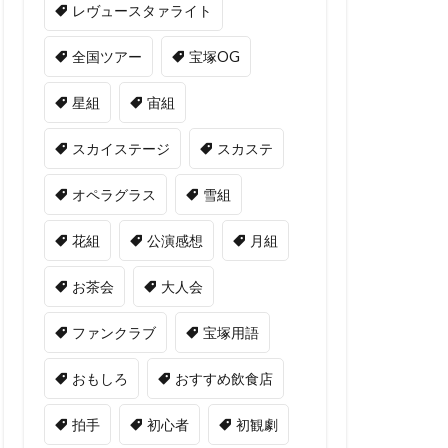
レヴュースタァライト
全国ツアー
宝塚OG
星組
宙組
スカイステージ
スカステ
オペラグラス
雪組
花組
公演感想
月組
お茶会
大人会
ファンクラブ
宝塚用語
おもしろ
おすすめ飲食店
拍手
初心者
初観劇