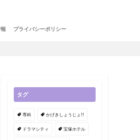
アー
情報
プライバシーポリシー
お茶会
人会
タグ
専科
かげきしょうじょ!!
ドラマシティ
宝塚ホテル