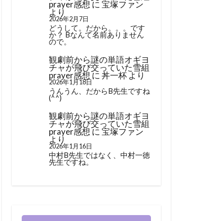
prayer感想
に
宝塚ファン
より
2026年2月7日
どうして。だから。。。です
か？ Bなんて名前ありません
ので。
観劇前から謎の単語オギヨ
チャが飛び交っていた雪組
prayer感想
に
丼一杯
より
2026年1月18日
うんうん、だからB先生ですね
(^^)
観劇前から謎の単語オギヨ
チャが飛び交っていた雪組
prayer感想
に
宝塚ファン
より
2026年1月16日
中村B先生ではなく、中村一徳
先生ですね。