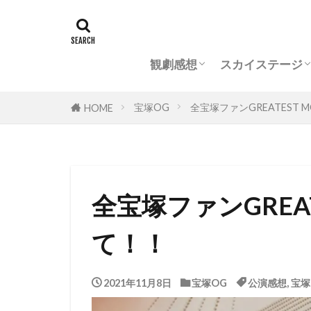
花組
月組
雪組
星組
宙組
花組(スカステ)
月組(スカステ)
雪組(スカステ)
星組(スカステ)
宙組(スカステ)
タグ
専科
花組
観劇感想
スカイステージ
おもしろ
オペラグラス
花組
月組
雪組
星組
宙組
花組(スカステ)
月組(スカステ)
雪組(スカステ)
星組(スカステ)
宙組(スカステ)
宝塚OG
全宝塚ファンGREATEST 
HOME
宝塚用語
かげきしょうじ
全宝塚ファンGREAT
て！！
2021年11月8日
宝塚OG
公演感想
,
宝塚