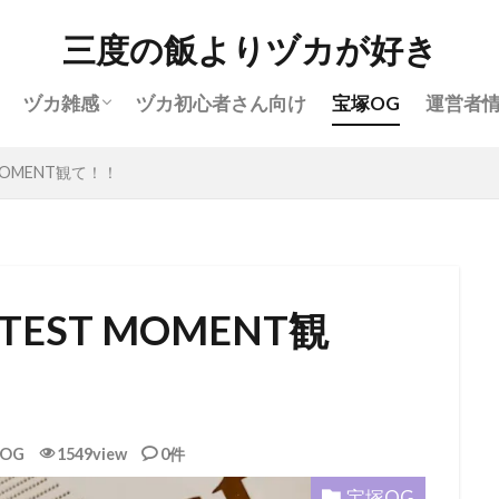
花組(雑感)
月組(雑感)
雪組(雑感)
星組(雑感)
宙組(雑感)
三度の飯よりヅカが好き
月組
雪組
星組
宙組
宝塚OG
全国ツ
ヅカ雑感
ヅカ初心者さん向け
宝塚OG
運営者
宝塚ホテル
ファンクラブ
スカイステージ
スカステ
公演感想
ドラマシティ
レヴュースタァライト
大
花組(雑感)
月組(雑感)
雪組(雑感)
星組(雑感)
宙組(雑感)
MOMENT観て！！
おすすめ飲食店
拍手
初心者
初観劇
観劇マナー
ょ!!
検索
EST MOMENT観
OG
1549view
0件
宝塚OG