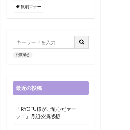
観劇マナー
公演感想
最近の投稿
「RYOFU様がご乱心だァー
ッ！」月組公演感想