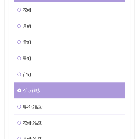
花組
月組
雪組
星組
宙組
ヅカ雑感
専科(雑感)
花組(雑感)
月組(雑感)