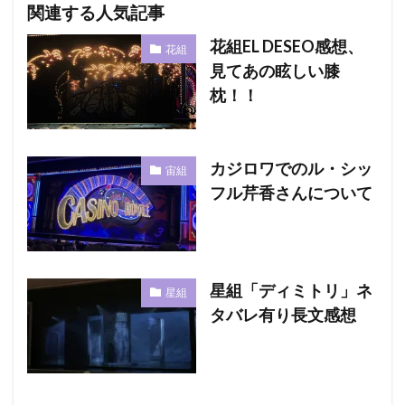
関連する人気記事
花組EL DESEO感想、
花組
見てあの眩しい膝
枕！！
カジロワでのル・シッ
宙組
フル芹香さんについて
星組「ディミトリ」ネ
星組
タバレ有り長文感想