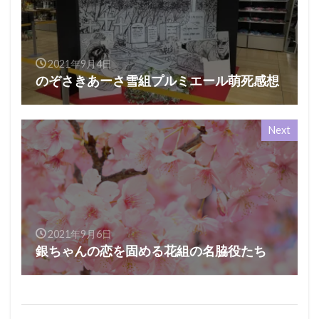
2021年9月4日
のぞさきあーさ雪組プルミエール萌死感想
Next
2021年9月6日
銀ちゃんの恋を固める花組の名脇役たち