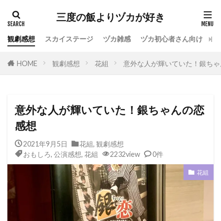
カテゴリー
三度の飯よりヅカが好き
観劇感想
スカイステージ
ヅカ雑感
ヅカ初心者さん向け
宝
タグ
HOME
観劇感想
花組
意外な人が輝いていた！銀ちゃ
専科
花組
月組
雪組
星組
宙組
宝塚OG
全国ツアー
おもしろ
宝塚ホテル
ファンクラブ
スカイステージ
意外な人が輝いていた！銀ちゃんの恋
スカステ
お茶会
オペラグラス
感想
公演感想
ドラマシティ
2021年9月5日
花組
,
観劇感想
レヴュースタァライト
大人会
宝塚用語
おもしろ
,
公演感想
,
花組
2232view
0件
おすすめ飲食店
拍手
初心者
初観劇
花組
観劇マナー
かげきしょうじょ!!
検索