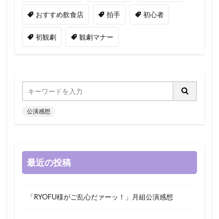
おすすめ飲食店
拍手
初心者
初観劇
観劇マナー
公演感想
最近の投稿
「RYOFU様がご乱心だァーッ！」月組公演感想