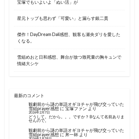
宝塚でもいよいよ「ぬい活」が
星元トップも思わず「可愛い」と漏らす銀二貫
傑作！DayDream Dali感想、観客も瀬央ダリを愛した
くなる。
雪組めおと日和感想、舞台が放つ致死量の胸キュンで
情緒大シケ
最新のコメント
観劇前から謎の単語オギヨチャが飛び交っていた
雪組prayer感想
に
宝塚ファン
より
2026年2月7日
どうして。だから。。。ですか？ Bなんて名前ありま
せんので。
観劇前から謎の単語オギヨチャが飛び交っていた
雪組prayer感想
に
丼一杯
より
2026年1月18日