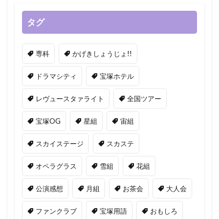
タグ
専科
かげきしょうじょ!!
ドラマシティ
宝塚ホテル
レヴュースタァライト
全国ツアー
宝塚OG
星組
宙組
スカイステージ
スカステ
オペラグラス
雪組
花組
公演感想
月組
お茶会
大人会
ファンクラブ
宝塚用語
おもしろ