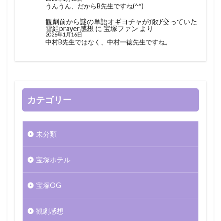
うんうん、だからB先生ですね(^^)
観劇前から謎の単語オギヨチャが飛び交っていた
雪組prayer感想
に
宝塚ファン
より
2026年1月16日
中村B先生ではなく、中村一徳先生ですね。
カテゴリー
未分類
宝塚ホテル
宝塚OG
観劇感想