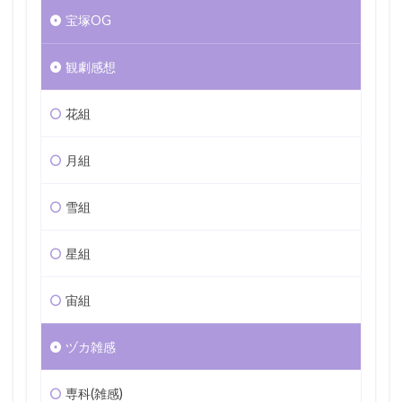
宝塚OG
観劇感想
花組
月組
雪組
星組
宙組
ヅカ雑感
専科(雑感)