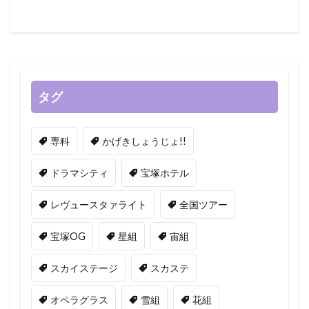
タグ
専科
かげきしょうじょ!!
ドラマシティ
宝塚ホテル
レヴュースタァライト
全国ツアー
宝塚OG
星組
宙組
スカイステージ
スカステ
オペラグラス
雪組
花組