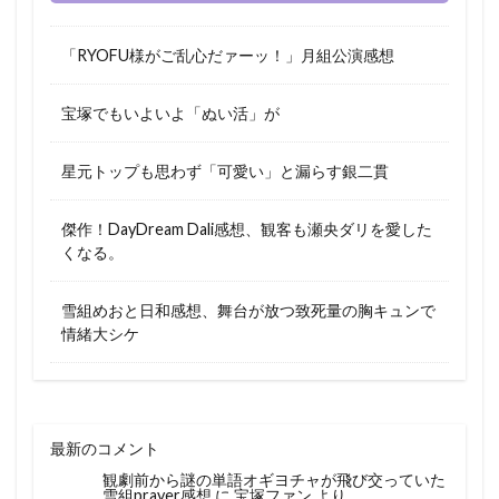
「RYOFU様がご乱心だァーッ！」月組公演感想
宝塚でもいよいよ「ぬい活」が
星元トップも思わず「可愛い」と漏らす銀二貫
傑作！DayDream Dali感想、観客も瀬央ダリを愛した
くなる。
雪組めおと日和感想、舞台が放つ致死量の胸キュンで
情緒大シケ
最新のコメント
観劇前から謎の単語オギヨチャが飛び交っていた
雪組prayer感想
に
宝塚ファン
より