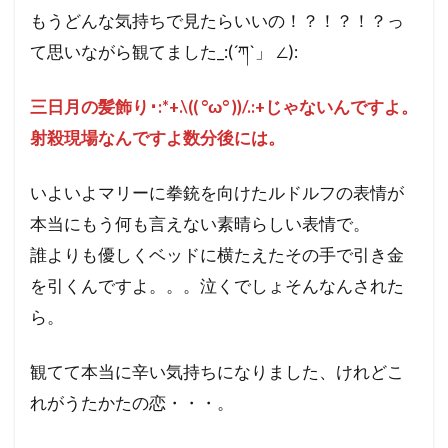
もうどんな気持ちで見たらいいの！？！？！？っ
て思いながら観てました_:(´ཀ`」 ∠):
三日月の髪飾り･:*+.\(( °ω° ))/.:+じゃないんですよ。
射殺現場なんですよ数分後には。
いよいよマリーに拳銃を向けたルドルフの表情が
本当にもう何も言えない素晴らしい表情で。
誰よりも優しくベッドに横たえたその手で引き金
を引くんですよ。。。泣くでしょそんなんされた
ら。
観てて本当に辛い気持ちになりました、けれどこ
れがうたかたの恋・・・。