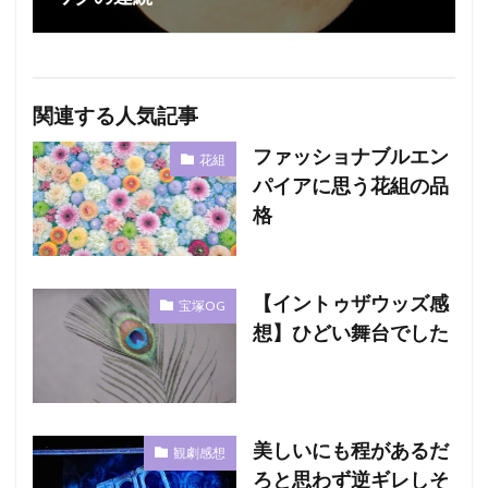
関連する人気記事
ファッショナブルエン
花組
パイアに思う花組の品
格
【イントゥザウッズ感
宝塚OG
想】ひどい舞台でした
美しいにも程があるだ
観劇感想
ろと思わず逆ギレしそ