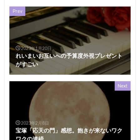
Prev
2023年1月20日
れいまいお互いへの予算度外視プレゼント
がすごい
Next
2023年2月8日
宝塚「応天の門」感想。飽きが来ないワク
ワクの連続