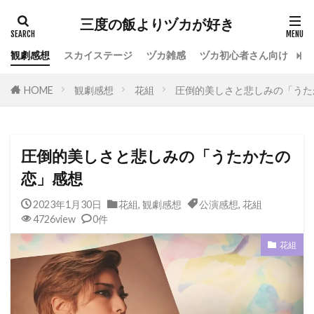
カテゴリー
三度の飯よりヅカが好き
観劇感想
スカイステージ
ヅカ雑感
ヅカ初心者さん向け
宝
タグ
HOME
観劇感想
花組
圧倒的美しさと悲しみの「うた
専科
花組
月組
雪組
星組
宙組
宝塚OG
全国ツアー
おもしろ
宝塚ホテル
ファンクラブ
スカイステージ
圧倒的美しさと悲しみの「うたかたの
スカステ
お茶会
オペラグラス
恋」感想
公演感想
ドラマシティ
2023年1月30日
花組
,
観劇感想
公演感想
,
花組
レヴュースタァライト
大人会
宝塚用語
4726view
0件
おすすめ飲食店
拍手
初心者
初観劇
花組
観劇マナー
かげきしょうじょ!!
検索