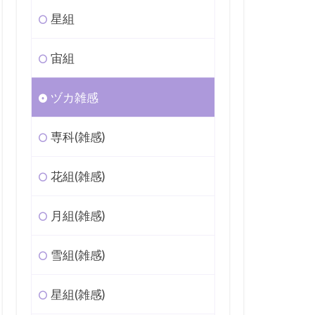
星組
宙組
ヅカ雑感
専科(雑感)
花組(雑感)
月組(雑感)
雪組(雑感)
星組(雑感)