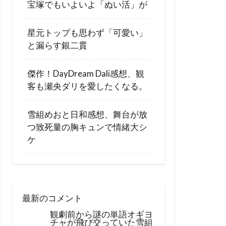
宝塚でもいよいよ「ぬい活」が
星元トップも思わず「可愛い」
と漏らす銀二貫
傑作！DayDream Dali感想、観
客も瀬央ダリを愛したくなる。
雪組めおと日和感想、舞台が放
つ致死量の胸キュンで情緒大シ
ケ
最新のコメント
観劇前から謎の単語オギヨ
チャが飛び交っていた雪組