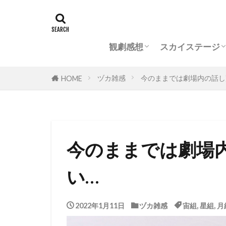
花組
月組
雪組
星組
宙組
花組(スカステ)
月組(スカステ)
雪組(スカステ)
星組(スカステ)
宙組(スカステ)
タグ
専科
花組
観劇感想
スカイステージ
おもしろ
オペラグラス
花組
月組
雪組
星組
宙組
花組(スカステ)
月組(スカステ)
雪組(スカステ)
星組(スカステ)
宙組(スカステ)
ヅカ雑感
今のままでは劇場内の話し
HOME
宝塚用語
かげきしょうじ
今のままでは劇場
い…
2022年1月11日
ヅカ雑感
宙組
,
星組
,
月