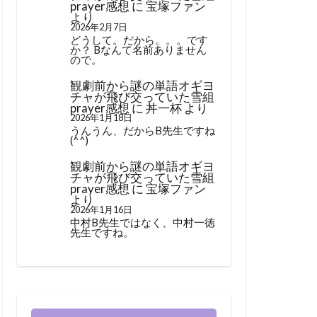
prayer感想
に
宝塚ファン
より
2026年2月7日
どうして。だから。。。です
か？ Bなんて名前ありません
ので。
観劇前から謎の単語オギヨ
チャが飛び交っていた雪組
prayer感想
に
丼一杯
より
2026年1月18日
うんうん、だからB先生ですね
(^^)
観劇前から謎の単語オギヨ
チャが飛び交っていた雪組
prayer感想
に
宝塚ファン
より
2026年1月16日
中村B先生ではなく、中村一徳
先生ですね。