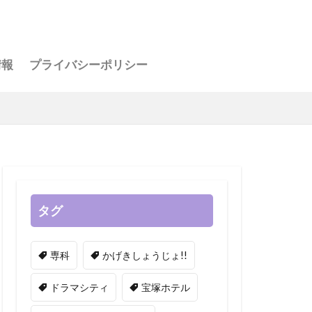
アー
情報
プライバシーポリシー
お茶会
人会
タグ
専科
かげきしょうじょ!!
ドラマシティ
宝塚ホテル