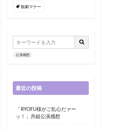
観劇マナー
公演感想
最近の投稿
「RYOFU様がご乱心だァー
ッ！」月組公演感想