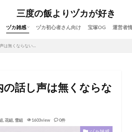
花組(雑感)
月組(雑感)
雪組(雑感)
星組(雑感)
宙組(雑感)
三度の飯よりヅカが好き
月組
雪組
星組
宙組
宝塚OG
全国ツ
ヅカ雑感
ヅカ初心者さん向け
宝塚OG
運営者
宝塚ホテル
ファンクラブ
スカイステージ
スカステ
公演感想
ドラマシティ
レヴュースタァライト
大
花組(雑感)
月組(雑感)
雪組(雑感)
星組(雑感)
宙組(雑感)
声は無くならない…
おすすめ飲食店
拍手
初心者
初観劇
観劇マナー
ょ!!
検索
内の話し声は無くならな
組
,
花組
,
雪組
1603view
0件
ヅカ雑感