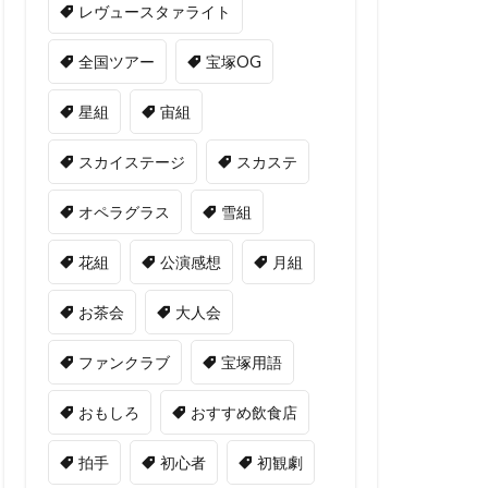
レヴュースタァライト
全国ツアー
宝塚OG
星組
宙組
スカイステージ
スカステ
オペラグラス
雪組
花組
公演感想
月組
お茶会
大人会
ファンクラブ
宝塚用語
おもしろ
おすすめ飲食店
拍手
初心者
初観劇