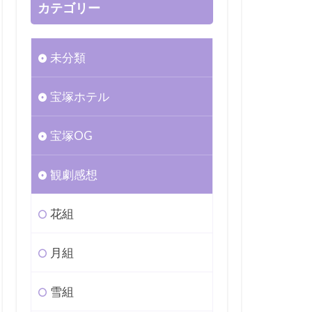
カテゴリー
未分類
宝塚ホテル
宝塚OG
観劇感想
花組
月組
雪組