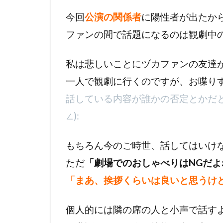
今回
公演の関係者
に陽性者が出たか
ファンの間で話題になるのは観劇中
私は悲しいことにヅカファンの友達
一人で観劇に行くのですが、お喋り
話している内容が誰かの否定とかだと嫌
∠):
もちろん今のご時世、話してはいけ
ただ
「劇場でのおしゃべりはNGだよ
「まあ、挨拶くらいは良いと思うけ
個人的には隣の席の人と小声で話す