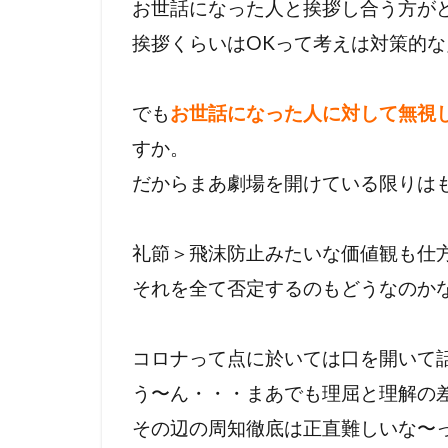
お世話になった人と挨拶し合う方が
挨拶くらいはOKって考えは対策的
でも
お世話になった人に対して無視
すか。
だからまあ劇場を開けている限りは
礼節＞飛沫防止みたいな価値観も仕
それを全て否定するのもどうなのか
コロナって点に於いては口を開いて
う〜ん・・・まあでも理屈と理解の
その辺の周知徹底は正直難しいな〜