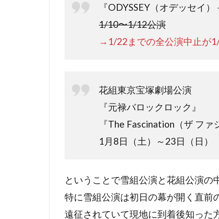
『ODYSSEY（オデッセイ）－The
1/10〜1/12公演
→1/22までの全公演中止が
花組東京宝塚劇場公演
『元禄バロックロック』
『The Fascination（ザ
1月8日（土）～23日（日）
ということで雪組公演と花組公演の
特に雪組公演は初日の幕が開く直前
遠征されていて現地に到着後知った