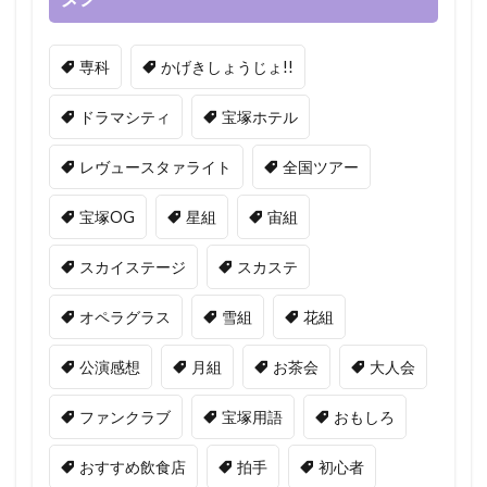
専科
かげきしょうじょ!!
ドラマシティ
宝塚ホテル
レヴュースタァライト
全国ツアー
宝塚OG
星組
宙組
スカイステージ
スカステ
オペラグラス
雪組
花組
公演感想
月組
お茶会
大人会
ファンクラブ
宝塚用語
おもしろ
おすすめ飲食店
拍手
初心者