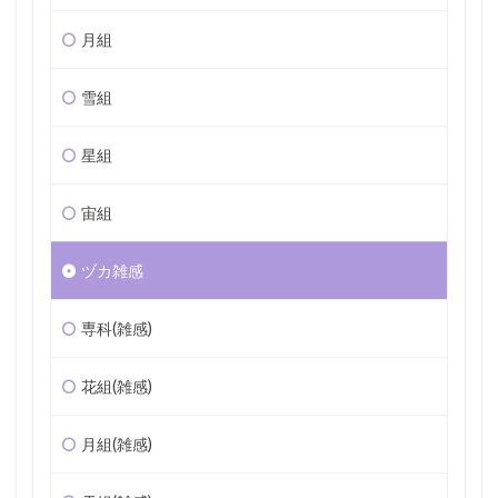
月組
雪組
星組
宙組
ヅカ雑感
専科(雑感)
花組(雑感)
月組(雑感)