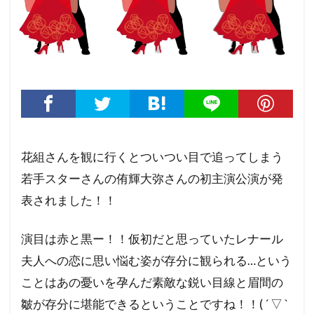
花組さんを観に行くとついつい目で追ってしまう
若手スターさんの侑輝大弥さんの初主演公演が発
表されました！！
演目は赤と黒ー！！仮初だと思っていたレナール
夫人への恋に思い悩む姿が存分に観られる…という
ことはあの憂いを孕んだ素敵な鋭い目線と眉間の
皺が存分に堪能できるということですね！！( ´ ▽ `