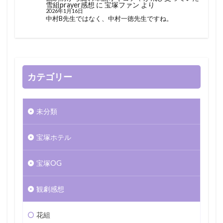
雪組prayer感想
に
宝塚ファン
より
2026年1月16日
中村B先生ではなく、中村一徳先生ですね。
カテゴリー
未分類
宝塚ホテル
宝塚OG
観劇感想
花組