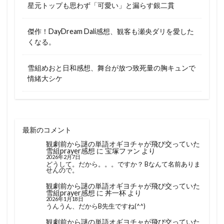
星元トップも思わず「可愛い」と漏らす銀二貫
傑作！DayDream Dali感想、観客も瀬央ダリを愛した
くなる。
雪組めおと日和感想、舞台が放つ致死量の胸キュンで
情緒大シケ
最新のコメント
観劇前から謎の単語オギヨチャが飛び交っていた
雪組prayer感想
に
宝塚ファン
より
2026年2月7日
どうして。だから。。。ですか？ Bなんて名前ありま
せんので。
観劇前から謎の単語オギヨチャが飛び交っていた
雪組prayer感想
に
丼一杯
より
2026年1月18日
うんうん、だからB先生ですね(^^)
観劇前から謎の単語オギヨチャが飛び交っていた