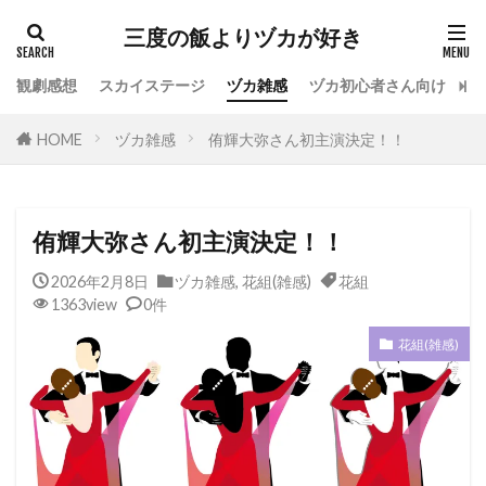
カテゴリー
三度の飯よりヅカが好き
観劇感想
スカイステージ
ヅカ雑感
ヅカ初心者さん向け
宝
タグ
HOME
ヅカ雑感
侑輝大弥さん初主演決定！！
専科
花組
月組
雪組
星組
宙組
宝塚OG
全国ツアー
おもしろ
宝塚ホテル
ファンクラブ
スカイステージ
侑輝大弥さん初主演決定！！
スカステ
お茶会
オペラグラス
2026年2月8日
ヅカ雑感
,
花組(雑感)
花組
公演感想
ドラマシティ
1363view
0件
レヴュースタァライト
大人会
宝塚用語
花組(雑感)
おすすめ飲食店
拍手
初心者
初観劇
観劇マナー
かげきしょうじょ!!
検索