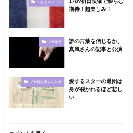
1789初日映像で膨らむ
スカイステージ
期待！超楽しみ！
誰の言葉を信じるか、
ヅカ雑感
真風さんの記事と公演
愛するスターの退団は
ヅカ初心者さん向け
身が裂かれるほど悲し
い