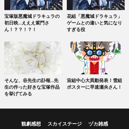
宝塚版悪魔城ドラキュラの
花組「悪魔城ドラキュラ」
初日映…えええ紫門さ
ゲームとの違いと気になり
ん！？？！？！
すぎる役
そんな、谷先生の訃報…先
宙組中心大異動発表！雪組
生の作った好きな宝塚作品
ポスターに早速瀬央さん！
を挙げてみる
観劇感想
スカイステージ
ヅカ雑感