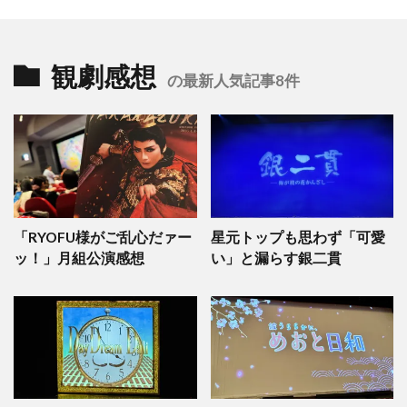
観劇感想
の最新人気記事8件
「RYOFU様がご乱心だァー
星元トップも思わず「可愛
ッ！」月組公演感想
い」と漏らす銀二貫