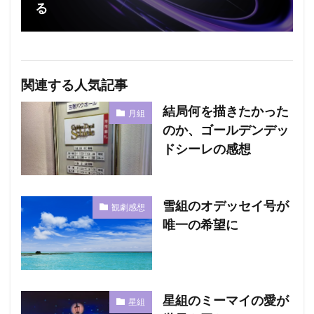
る
関連する人気記事
結局何を描きたかった
月組
のか、ゴールデンデッ
ドシーレの感想
雪組のオデッセイ号が
観劇感想
唯一の希望に
星組のミーマイの愛が
星組