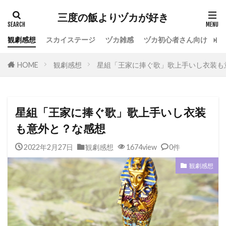
カテゴリー
三度の飯よりヅカが好き
観劇感想
スカイステージ
ヅカ雑感
ヅカ初心者さん向け
宝
タグ
HOME
観劇感想
星組「王家に捧ぐ歌」歌上手いし衣装も
専科
花組
月組
雪組
星組
宙組
宝塚OG
全国ツアー
おもしろ
宝塚ホテル
ファンクラブ
スカイステージ
星組「王家に捧ぐ歌」歌上手いし衣装
スカステ
お茶会
オペラグラス
も意外と？な感想
公演感想
ドラマシティ
2022年2月27日
観劇感想
1674view
0件
レヴュースタァライト
大人会
宝塚用語
観劇感想
おすすめ飲食店
拍手
初心者
初観劇
観劇マナー
かげきしょうじょ!!
検索