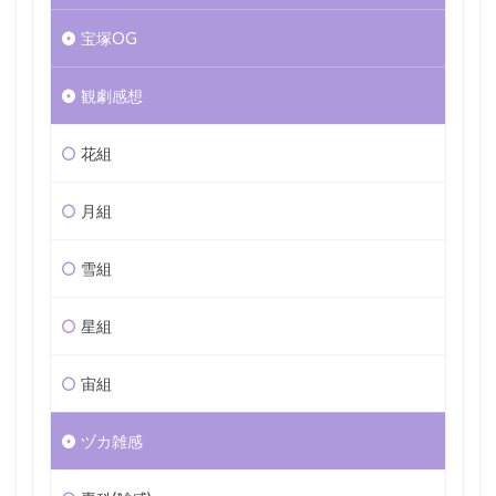
宝塚OG
観劇感想
花組
月組
雪組
星組
宙組
ヅカ雑感