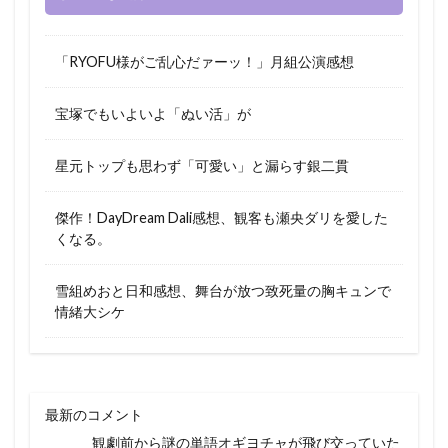
「RYOFU様がご乱心だァーッ！」月組公演感想
宝塚でもいよいよ「ぬい活」が
星元トップも思わず「可愛い」と漏らす銀二貫
傑作！DayDream Dali感想、観客も瀬央ダリを愛した
くなる。
雪組めおと日和感想、舞台が放つ致死量の胸キュンで
情緒大シケ
最新のコメント
観劇前から謎の単語オギヨチャが飛び交っていた