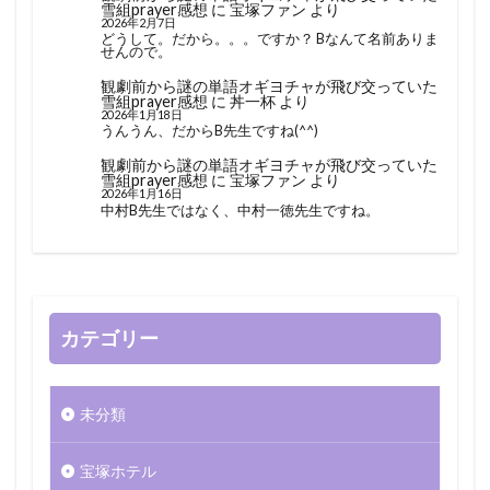
雪組prayer感想
に
宝塚ファン
より
2026年2月7日
どうして。だから。。。ですか？ Bなんて名前ありま
せんので。
観劇前から謎の単語オギヨチャが飛び交っていた
雪組prayer感想
に
丼一杯
より
2026年1月18日
うんうん、だからB先生ですね(^^)
観劇前から謎の単語オギヨチャが飛び交っていた
雪組prayer感想
に
宝塚ファン
より
2026年1月16日
中村B先生ではなく、中村一徳先生ですね。
カテゴリー
未分類
宝塚ホテル