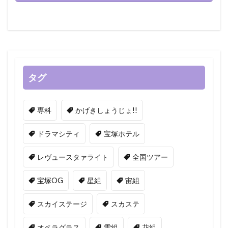
タグ
専科
かげきしょうじょ!!
ドラマシティ
宝塚ホテル
レヴュースタァライト
全国ツアー
宝塚OG
星組
宙組
スカイステージ
スカステ
オペラグラス
雪組
花組