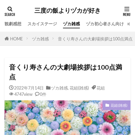
カテゴリー
三度の飯よりヅカが好き
観劇感想
スカイステージ
ヅカ雑感
ヅカ初心者さん向け
宝
タグ
HOME
ヅカ雑感
音くり寿さんの大劇場挨拶は100点満点
専科
花組
月組
雪組
星組
宙組
宝塚OG
全国ツアー
おもしろ
宝塚ホテル
ファンクラブ
スカイステージ
音くり寿さんの大劇場挨拶は100点満
スカステ
お茶会
オペラグラス
点
公演感想
ドラマシティ
2022年7月14日
ヅカ雑感
,
花組(雑感)
花組
レヴュースタァライト
大人会
宝塚用語
4747view
0件
おすすめ飲食店
拍手
初心者
初観劇
花組(雑感)
観劇マナー
かげきしょうじょ!!
検索