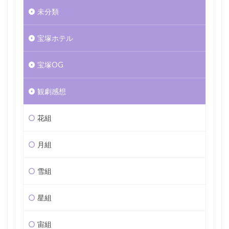
未分類
宝塚ホテル
宝塚OG
観劇感想
花組
月組
雪組
星組
宙組