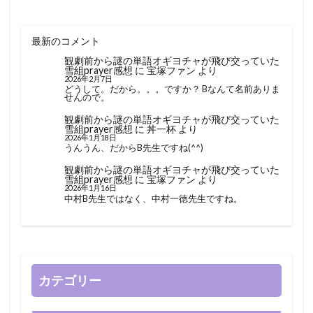
最新のコメント
観劇前から謎の単語オギヨチャが飛び交っていた
雪組prayer感想
に
宝塚ファン
より
2026年2月7日
どうして。だから。。。ですか？ Bなんて名前ありま
せんので。
観劇前から謎の単語オギヨチャが飛び交っていた
雪組prayer感想
に
丼一杯
より
2026年1月18日
うんうん、だからB先生ですね(^^)
観劇前から謎の単語オギヨチャが飛び交っていた
雪組prayer感想
に
宝塚ファン
より
2026年1月16日
中村B先生ではなく、中村一徳先生ですね。
カテゴリー