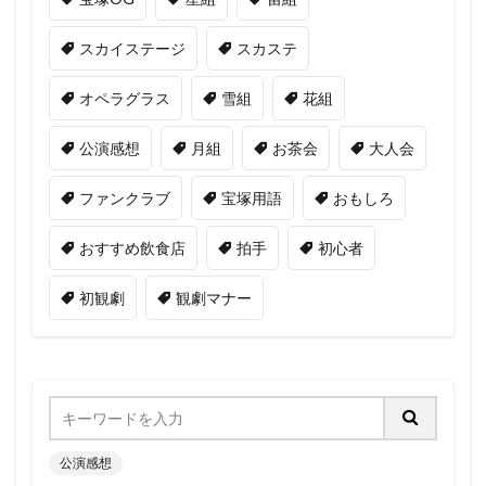
スカイステージ
スカステ
オペラグラス
雪組
花組
公演感想
月組
お茶会
大人会
ファンクラブ
宝塚用語
おもしろ
おすすめ飲食店
拍手
初心者
初観劇
観劇マナー
公演感想