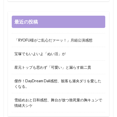
最近の投稿
「RYOFU様がご乱心だァーッ！」月組公演感想
宝塚でもいよいよ「ぬい活」が
星元トップも思わず「可愛い」と漏らす銀二貫
傑作！DayDream Dali感想、観客も瀬央ダリを愛した
くなる。
雪組めおと日和感想、舞台が放つ致死量の胸キュンで
情緒大シケ