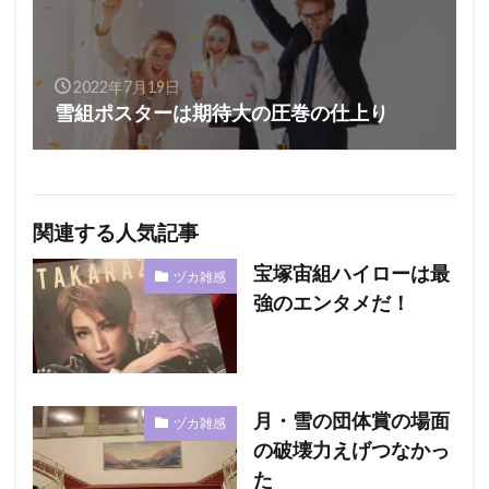
2022年7月19日
雪組ポスターは期待大の圧巻の仕上り
関連する人気記事
宝塚宙組ハイローは最
ヅカ雑感
強のエンタメだ！
月・雪の団体賞の場面
ヅカ雑感
の破壊力えげつなかっ
た