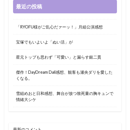
最近の投稿
「RYOFU様がご乱心だァーッ！」月組公演感想
宝塚でもいよいよ「ぬい活」が
星元トップも思わず「可愛い」と漏らす銀二貫
傑作！DayDream Dali感想、観客も瀬央ダリを愛した
くなる。
雪組めおと日和感想、舞台が放つ致死量の胸キュンで
情緒大シケ
最新のコメント