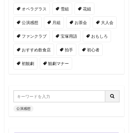
オペラグラス
雪組
花組
公演感想
月組
お茶会
大人会
ファンクラブ
宝塚用語
おもしろ
おすすめ飲食店
拍手
初心者
初観劇
観劇マナー
公演感想