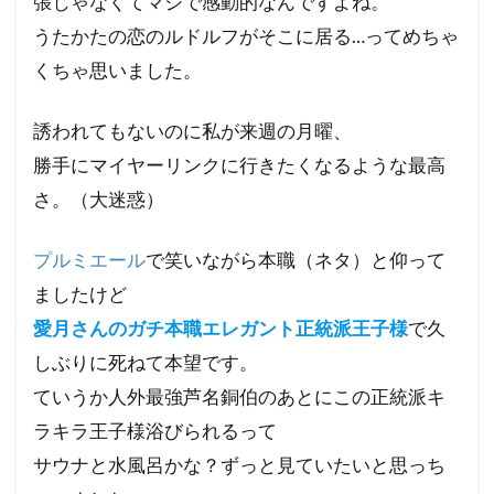
張じゃなくてマジで感動的なんですよね。
うたかたの恋のルドルフがそこに居る…ってめちゃ
くちゃ思いました。
誘われてもないのに私が来週の月曜、
勝手にマイヤーリンクに行きたくなるような最高
さ。（大迷惑）
プルミエール
で笑いながら本職（ネタ）と仰って
ましたけど
愛月さんのガチ本職エレガント正統派王子様
で久
しぶりに死ねて本望です。
ていうか人外最強芦名銅伯のあとにこの正統派キ
ラキラ王子様浴びられるって
サウナと水風呂かな？ずっと見ていたいと思っち