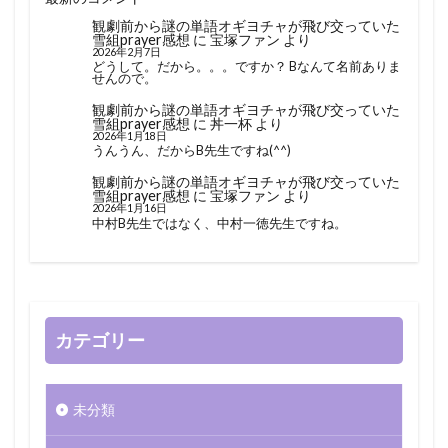
観劇前から謎の単語オギヨチャが飛び交っていた
雪組prayer感想
に
宝塚ファン
より
2026年2月7日
どうして。だから。。。ですか？ Bなんて名前ありま
せんので。
観劇前から謎の単語オギヨチャが飛び交っていた
雪組prayer感想
に
丼一杯
より
2026年1月18日
うんうん、だからB先生ですね(^^)
観劇前から謎の単語オギヨチャが飛び交っていた
雪組prayer感想
に
宝塚ファン
より
2026年1月16日
中村B先生ではなく、中村一徳先生ですね。
カテゴリー
未分類