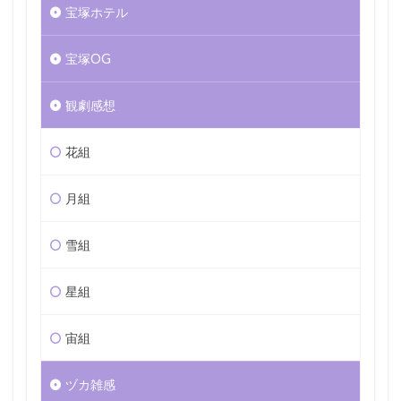
宝塚ホテル
宝塚OG
観劇感想
花組
月組
雪組
星組
宙組
ヅカ雑感