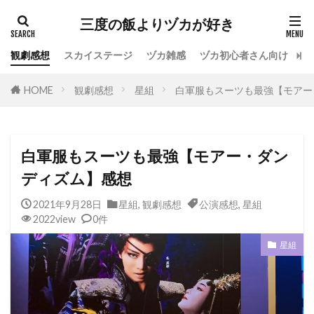
カテゴリー
三度の飯よりヅカが好き
観劇感想
スカイステージ
ヅカ雑感
ヅカ初心者さん向け
宝
タグ
HOME
観劇感想
星組
白軍服もスーツも最強【モアー
専科
花組
月組
雪組
星組
宙組
宝塚OG
全国ツアー
おもしろ
宝塚ホテル
ファンクラブ
スカイステージ
白軍服もスーツも最強【モアー・ダン
スカステ
お茶会
オペラグラス
ディズム】感想
公演感想
ドラマシティ
2021年9月28日
星組
,
観劇感想
公演感想
,
星組
レヴュースタァライト
大人会
宝塚用語
2022view
0件
おすすめ飲食店
拍手
初心者
初観劇
星組
観劇マナー
かげきしょうじょ!!
検索