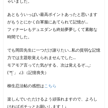
ゃいました。
あともういっぱい最高ポイントあったと思います
がもうとにかく白軍服にあてられて記憶が…
フィナーレもデュエダンも終始夢夢しくて素敵な
時間でした。
でも岡田先生に一つだけ謝りたい…私の貧弱な記憶
力では主題歌覚えられませんでした…
モアモア言ってた気がする、次は覚えるぞ…_:
(´ཀ`」 ∠):（記憶喪失）
柳生忍法帖の感想は
こちら
楽しんでいただけるよう頑張れますので、よろし
ければポチッとお願いします！↓