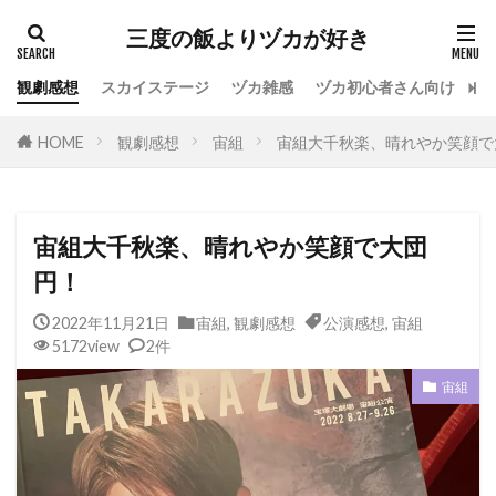
カテゴリー
三度の飯よりヅカが好き
観劇感想
スカイステージ
ヅカ雑感
ヅカ初心者さん向け
宝
タグ
HOME
観劇感想
宙組
宙組大千秋楽、晴れやか笑顔で
専科
花組
月組
雪組
星組
宙組
宝塚OG
全国ツアー
おもしろ
宝塚ホテル
ファンクラブ
スカイステージ
宙組大千秋楽、晴れやか笑顔で大団
スカステ
お茶会
オペラグラス
円！
公演感想
ドラマシティ
2022年11月21日
宙組
,
観劇感想
公演感想
,
宙組
レヴュースタァライト
大人会
宝塚用語
5172view
2件
おすすめ飲食店
拍手
初心者
初観劇
宙組
観劇マナー
かげきしょうじょ!!
検索