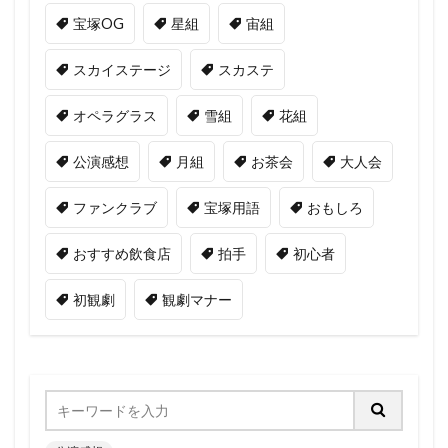
宝塚OG
星組
宙組
スカイステージ
スカステ
オペラグラス
雪組
花組
公演感想
月組
お茶会
大人会
ファンクラブ
宝塚用語
おもしろ
おすすめ飲食店
拍手
初心者
初観劇
観劇マナー