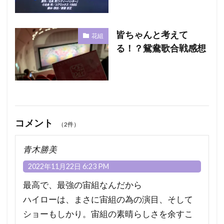
皆ちゃんと考えて
花組
る！？鴛鴦歌合戦感想
コメント
（2件）
青木勝美
2022年11月22日 6:23 PM
最高で、最強の宙組なんだから
ハイローは、まさに宙組の為の演目、そして
ショーもしかり。宙組の素晴らしさを余すこ