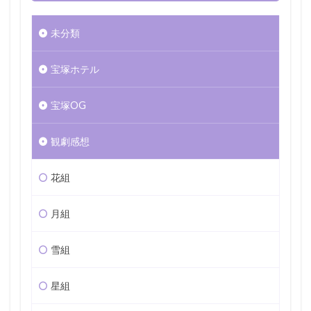
未分類
宝塚ホテル
宝塚OG
観劇感想
花組
月組
雪組
星組