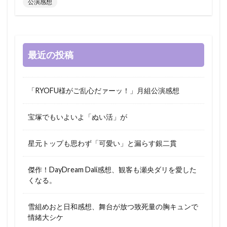
公演感想
最近の投稿
「RYOFU様がご乱心だァーッ！」月組公演感想
宝塚でもいよいよ「ぬい活」が
星元トップも思わず「可愛い」と漏らす銀二貫
傑作！DayDream Dali感想、観客も瀬央ダリを愛した
くなる。
雪組めおと日和感想、舞台が放つ致死量の胸キュンで
情緒大シケ