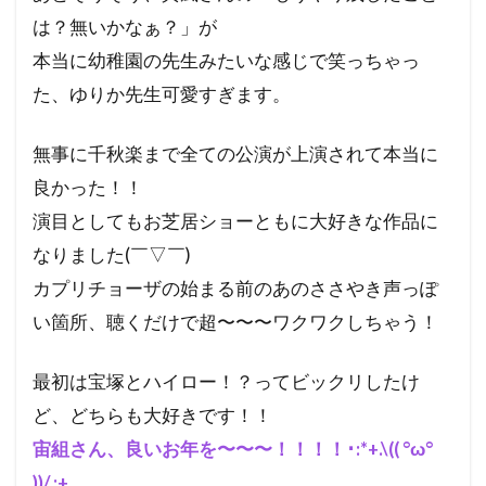
は？無いかなぁ？」が
本当に幼稚園の先生みたいな感じで笑っちゃっ
た、ゆりか先生可愛すぎます。
無事に千秋楽まで全ての公演が上演されて本当に
良かった！！
演目としてもお芝居ショーともに大好きな作品に
なりました(￣▽￣)
カプリチョーザの始まる前のあのささやき声っぽ
い箇所、聴くだけで超〜〜〜ワクワクしちゃう！
最初は宝塚とハイロー！？ってビックリしたけ
ど、どちらも大好きです！！
宙組さん、良いお年を〜〜〜！！！！･:*+.\(( °ω°
))/.:+