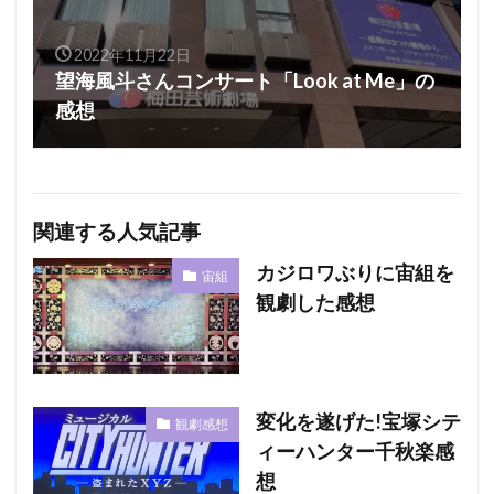
2022年11月22日
望海風斗さんコンサート「Look at Me」の
感想
関連する人気記事
カジロワぶりに宙組を
宙組
観劇した感想
変化を遂げた!宝塚シテ
観劇感想
ィーハンター千秋楽感
想