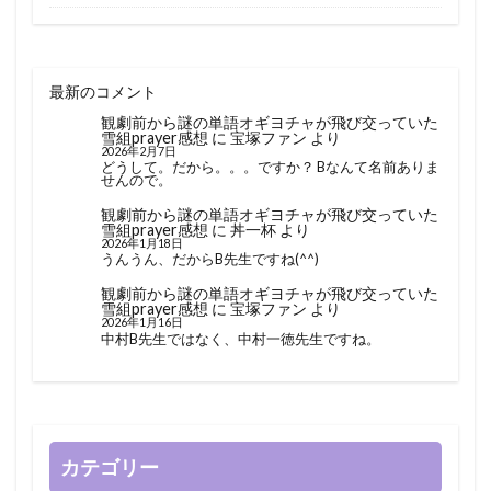
最新のコメント
観劇前から謎の単語オギヨチャが飛び交っていた
雪組prayer感想
に
宝塚ファン
より
2026年2月7日
どうして。だから。。。ですか？ Bなんて名前ありま
せんので。
観劇前から謎の単語オギヨチャが飛び交っていた
雪組prayer感想
に
丼一杯
より
2026年1月18日
うんうん、だからB先生ですね(^^)
観劇前から謎の単語オギヨチャが飛び交っていた
雪組prayer感想
に
宝塚ファン
より
2026年1月16日
中村B先生ではなく、中村一徳先生ですね。
カテゴリー