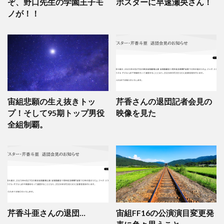
ぞ、野口先生の学園王子モ
ポスターに早速瀬央さん！
ノが！！
宙組悲願の生え抜きトッ
芹香さんの退団記者会見の
プ！そして95期トップ男役
映像を見た
全組制覇。
芹香斗亜さんの退団…
宙組FF16の公演演目変更発