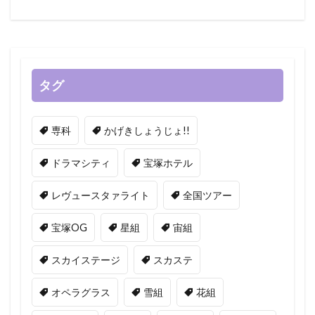
タグ
専科
かげきしょうじょ!!
ドラマシティ
宝塚ホテル
レヴュースタァライト
全国ツアー
宝塚OG
星組
宙組
スカイステージ
スカステ
オペラグラス
雪組
花組