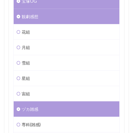
宝塚OG
観劇感想
花組
月組
雪組
星組
宙組
ヅカ雑感
専科(雑感)