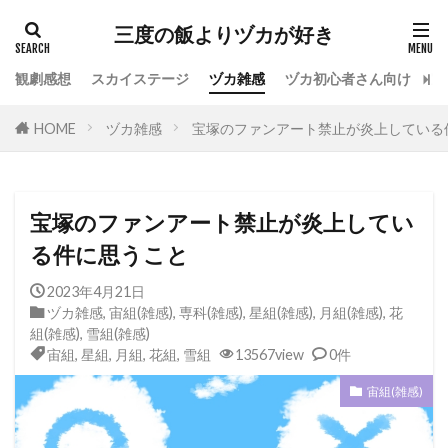
カテゴリー
三度の飯よりヅカが好き
観劇感想
スカイステージ
ヅカ雑感
ヅカ初心者さん向け
宝
タグ
HOME
ヅカ雑感
宝塚のファンアート禁止が炎上している
専科
花組
月組
雪組
星組
宙組
宝塚OG
全国ツアー
おもしろ
宝塚ホテル
ファンクラブ
スカイステージ
宝塚のファンアート禁止が炎上してい
スカステ
お茶会
オペラグラス
る件に思うこと
公演感想
ドラマシティ
2023年4月21日
レヴュースタァライト
大人会
宝塚用語
ヅカ雑感
,
宙組(雑感)
,
専科(雑感)
,
星組(雑感)
,
月組(雑感)
,
花
組(雑感)
,
雪組(雑感)
おすすめ飲食店
拍手
初心者
初観劇
宙組
,
星組
,
月組
,
花組
,
雪組
13567view
0件
観劇マナー
かげきしょうじょ!!
宙組(雑感)
検索