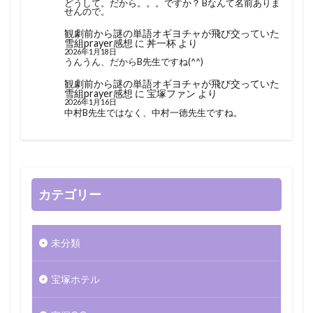
どうして。だから。。。ですか？ Bなんて名前ありま
せんので。
観劇前から謎の単語オギヨチャが飛び交っていた
雪組prayer感想
に
丼一杯
より
2026年1月18日
うんうん、だからB先生ですね(^^)
観劇前から謎の単語オギヨチャが飛び交っていた
雪組prayer感想
に
宝塚ファン
より
2026年1月16日
中村B先生ではなく、中村一徳先生ですね。
カテゴリー
未分類
宝塚ホテル