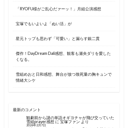
「RYOFU様がご乱心だァーッ！」月組公演感想
宝塚でもいよいよ「ぬい活」が
星元トップも思わず「可愛い」と漏らす銀二貫
傑作！DayDream Dali感想、観客も瀬央ダリを愛した
くなる。
雪組めおと日和感想、舞台が放つ致死量の胸キュンで
情緒大シケ
最新のコメント
観劇前から謎の単語オギヨチャが飛び交っていた
雪組prayer感想
に
宝塚ファン
より
2026年2月7日