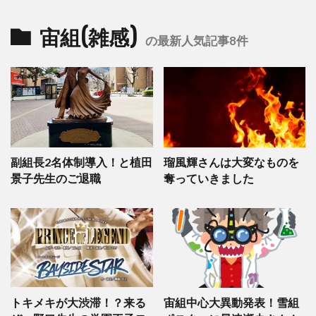
宙組(雑感)
の最新人気記事8件
副組長2名体制導入！と植田
瑠風輝さんは大変なものを
景子先生のご退職
奪っていきました
トキメキが大渋滞！？来る
宙組中心大異動発表！雪組