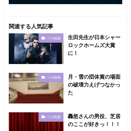
関連する人気記事
生田先生が日本シャー
ヅカ雑感
ロックホームズ大賞
に！
月・雪の団体賞の場面
ヅカ雑感
の破壊力えげつなかっ
た
轟悠さんの男役、芝居
ヅカ雑感
のここが好きっ！！！