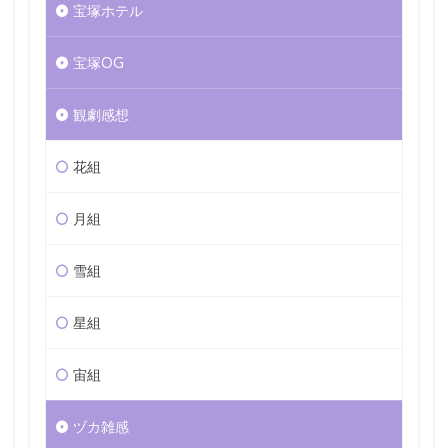
宝塚ホテル
宝塚OG
観劇感想
花組
月組
雪組
星組
宙組
ヅカ雑感