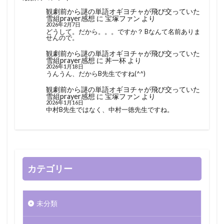
観劇前から謎の単語オギヨチャが飛び交っていた
雪組prayer感想
に
宝塚ファン
より
2026年2月7日
どうして。だから。。。ですか？ Bなんて名前ありま
せんので。
観劇前から謎の単語オギヨチャが飛び交っていた
雪組prayer感想
に
丼一杯
より
2026年1月18日
うんうん、だからB先生ですね(^^)
観劇前から謎の単語オギヨチャが飛び交っていた
雪組prayer感想
に
宝塚ファン
より
2026年1月16日
中村B先生ではなく、中村一徳先生ですね。
カテゴリー
未分類