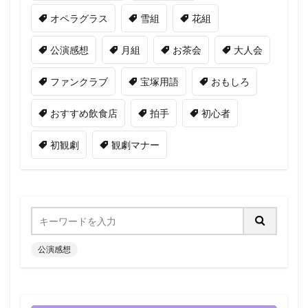
オペラグラス
雪組
花組
公演感想
月組
お茶会
大人会
ファンクラブ
宝塚用語
おもしろ
おすすめ飲食店
拍手
初心者
初観劇
観劇マナー
公演感想