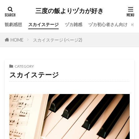
カテゴリー
三度の飯よりヅカが好き
観劇感想
スカイステージ
ヅカ雑感
ヅカ初心者さん向け
宝
タグ
HOME
スカイステージ (ページ2)
専科
花組
月組
雪組
星組
宙組
宝塚OG
全国ツアー
おもしろ
宝塚ホテル
ファンクラブ
スカイステージ
CATEGORY
スカイステージ
スカステ
お茶会
オペラグラス
公演感想
ドラマシティ
レヴュースタァライト
大人会
宝塚用語
おすすめ飲食店
拍手
初心者
初観劇
観劇マナー
かげきしょうじょ!!
検索