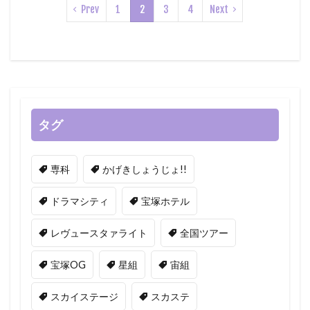
Prev
1
2
3
4
Next
タグ
専科
かげきしょうじょ!!
ドラマシティ
宝塚ホテル
レヴュースタァライト
全国ツアー
宝塚OG
星組
宙組
スカイステージ
スカステ