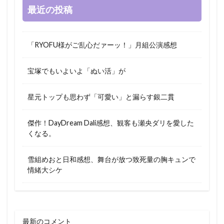
最近の投稿
「RYOFU様がご乱心だァーッ！」月組公演感想
宝塚でもいよいよ「ぬい活」が
星元トップも思わず「可愛い」と漏らす銀二貫
傑作！DayDream Dali感想、観客も瀬央ダリを愛した
くなる。
雪組めおと日和感想、舞台が放つ致死量の胸キュンで
情緒大シケ
最新のコメント