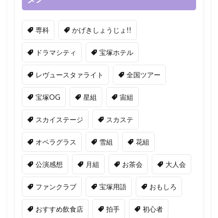
専科
かげきしょうじょ!!
ドラマシティ
宝塚ホテル
レヴュースタァライト
全国ツアー
宝塚OG
星組
宙組
スカイステージ
スカステ
オペラグラス
雪組
花組
公演感想
月組
お茶会
大人会
ファンクラブ
宝塚用語
おもしろ
おすすめ飲食店
拍手
初心者