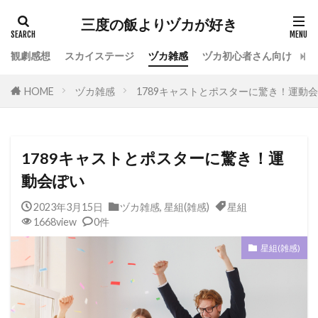
カテゴリー
三度の飯よりヅカが好き
観劇感想
スカイステージ
ヅカ雑感
ヅカ初心者さん向け
宝
タグ
HOME
ヅカ雑感
1789キャストとポスターに驚き！運動
専科
花組
月組
雪組
星組
宙組
宝塚OG
全国ツアー
おもしろ
宝塚ホテル
ファンクラブ
スカイステージ
1789キャストとポスターに驚き！運
スカステ
お茶会
オペラグラス
動会ぽい
公演感想
ドラマシティ
2023年3月15日
ヅカ雑感
,
星組(雑感)
星組
レヴュースタァライト
大人会
宝塚用語
1668view
0件
おすすめ飲食店
拍手
初心者
初観劇
星組(雑感)
観劇マナー
かげきしょうじょ!!
検索