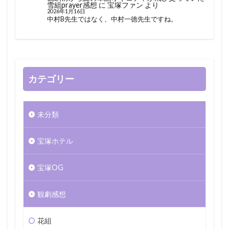
雪組prayer感想
に
宝塚ファン
より
2026年1月16日
中村B先生ではなく、中村一徳先生ですね。
カテゴリー
未分類
宝塚ホテル
宝塚OG
観劇感想
花組