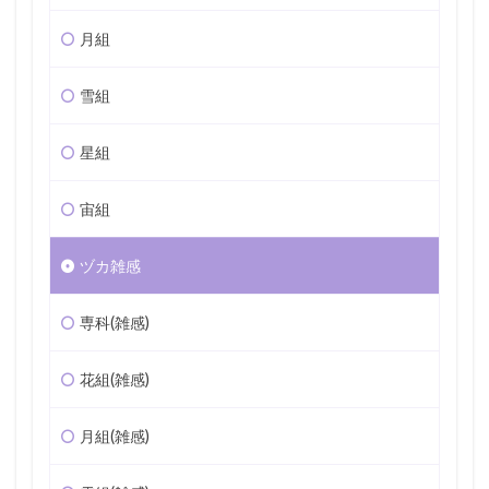
月組
雪組
星組
宙組
ヅカ雑感
専科(雑感)
花組(雑感)
月組(雑感)