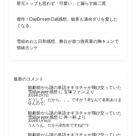
星元トップも思わず「可愛い」と漏らす銀二貫
傑作！DayDream Dali感想、観客も瀬央ダリを愛した
くなる。
雪組めおと日和感想、舞台が放つ致死量の胸キュンで
情緒大シケ
最新のコメント
観劇前から謎の単語オギヨチャが飛び交っていた
雪組prayer感想
に
宝塚ファン
より
2026年2月7日
どうして。だから。。。ですか？ Bなんて名前ありま
せんので。
観劇前から謎の単語オギヨチャが飛び交っていた
雪組prayer感想
に
丼一杯
より
2026年1月18日
うんうん、だからB先生ですね(^^)
観劇前から謎の単語オギヨチャが飛び交っていた