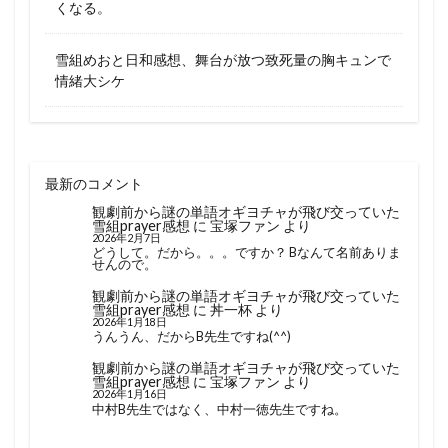
くなる。
雪組めおと日和感想、舞台が放つ致死量の胸キュンで
情緒大シケ
最新のコメント
観劇前から謎の単語オギヨチャが飛び交っていた
雪組prayer感想
に
宝塚ファン
より
2026年2月7日
どうして。だから。。。ですか？ Bなんて名前ありま
せんので。
観劇前から謎の単語オギヨチャが飛び交っていた
雪組prayer感想
に
丼一杯
より
2026年1月18日
うんうん、だからB先生ですね(^^)
観劇前から謎の単語オギヨチャが飛び交っていた
雪組prayer感想
に
宝塚ファン
より
2026年1月16日
中村B先生ではなく、中村一徳先生ですね。