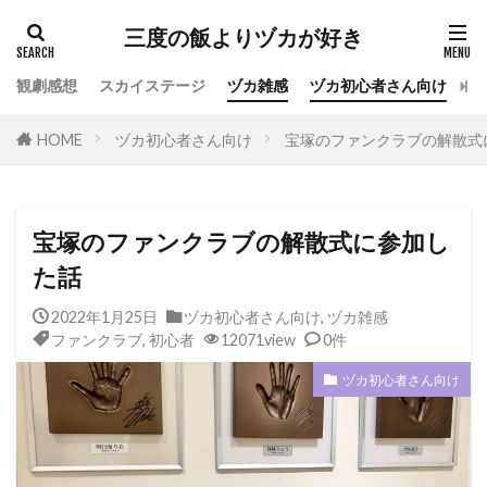
カテゴリー
三度の飯よりヅカが好き
観劇感想
スカイステージ
ヅカ雑感
ヅカ初心者さん向け
宝
タグ
HOME
ヅカ初心者さん向け
宝塚のファンクラブの解散式
専科
花組
月組
雪組
星組
宙組
宝塚OG
全国ツアー
おもしろ
宝塚ホテル
ファンクラブ
スカイステージ
宝塚のファンクラブの解散式に参加し
スカステ
お茶会
オペラグラス
た話
公演感想
ドラマシティ
2022年1月25日
ヅカ初心者さん向け
,
ヅカ雑感
レヴュースタァライト
大人会
宝塚用語
ファンクラブ
,
初心者
12071view
0件
おすすめ飲食店
拍手
初心者
初観劇
ヅカ初心者さん向け
観劇マナー
かげきしょうじょ!!
検索