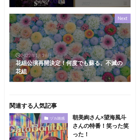
Next
2022年1月26日
花組公演再開決定！何度でも蘇る、不滅の
花組
関連する人気記事
朝美絢さん×望海風斗
ヅカ雑感
さんの特番！笑った笑
った！