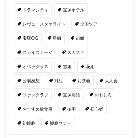
ドラマシティ
宝塚ホテル
レヴュースタァライト
全国ツアー
宝塚OG
星組
宙組
スカイステージ
スカステ
オペラグラス
雪組
花組
公演感想
月組
お茶会
大人会
ファンクラブ
宝塚用語
おもしろ
おすすめ飲食店
拍手
初心者
初観劇
観劇マナー