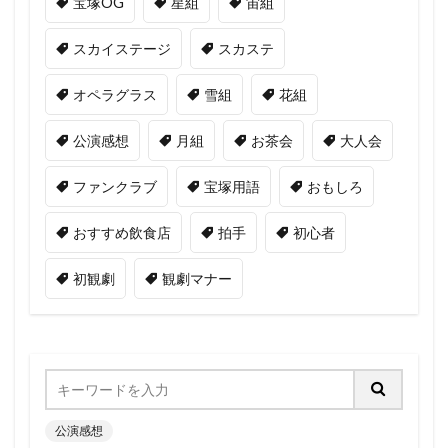
宝塚OG
星組
宙組
スカイステージ
スカステ
オペラグラス
雪組
花組
公演感想
月組
お茶会
大人会
ファンクラブ
宝塚用語
おもしろ
おすすめ飲食店
拍手
初心者
初観劇
観劇マナー
公演感想