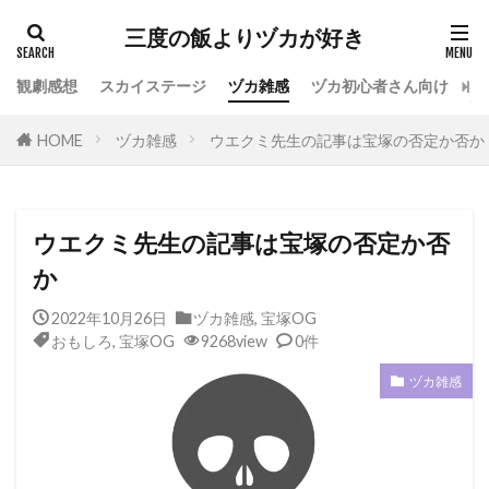
カテゴリー
三度の飯よりヅカが好き
観劇感想
スカイステージ
ヅカ雑感
ヅカ初心者さん向け
宝
タグ
HOME
ヅカ雑感
ウエクミ先生の記事は宝塚の否定か否か
専科
花組
月組
雪組
星組
宙組
宝塚OG
全国ツアー
おもしろ
宝塚ホテル
ファンクラブ
スカイステージ
ウエクミ先生の記事は宝塚の否定か否
スカステ
お茶会
オペラグラス
か
公演感想
ドラマシティ
2022年10月26日
ヅカ雑感
,
宝塚OG
レヴュースタァライト
大人会
宝塚用語
おもしろ
,
宝塚OG
9268view
0件
おすすめ飲食店
拍手
初心者
初観劇
ヅカ雑感
観劇マナー
かげきしょうじょ!!
検索