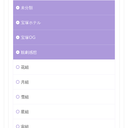
未分類
宝塚ホテル
宝塚OG
観劇感想
花組
月組
雪組
星組
宙組