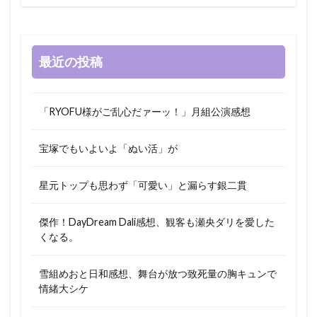
最近の投稿
「RYOFU様がご乱心だァーッ！」月組公演感想
宝塚でもいよいよ「ぬい活」が
星元トップも思わず「可愛い」と漏らす銀二貫
傑作！DayDream Dali感想、観客も瀬央ダリを愛した
くなる。
雪組めおと日和感想、舞台が放つ致死量の胸キュンで
情緒大シケ