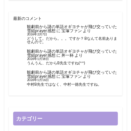
最新のコメント
観劇前から謎の単語オギヨチャが飛び交っていた
雪組prayer感想
に
宝塚ファン
より
2026年2月7日
どうして。だから。。。ですか？ Bなんて名前ありま
せんので。
観劇前から謎の単語オギヨチャが飛び交っていた
雪組prayer感想
に
丼一杯
より
2026年1月18日
うんうん、だからB先生ですね(^^)
観劇前から謎の単語オギヨチャが飛び交っていた
雪組prayer感想
に
宝塚ファン
より
2026年1月16日
中村B先生ではなく、中村一徳先生ですね。
カテゴリー