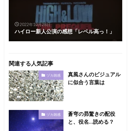
2022年10月28日
ハイロー新人公演の感想「レベル高っ！」
関連する人気記事
真風さんのビジュアル
ヅカ雑感
に似合う言葉は
蒼穹の昴驚きの配役
ヅカ雑感
と、役名…読める？