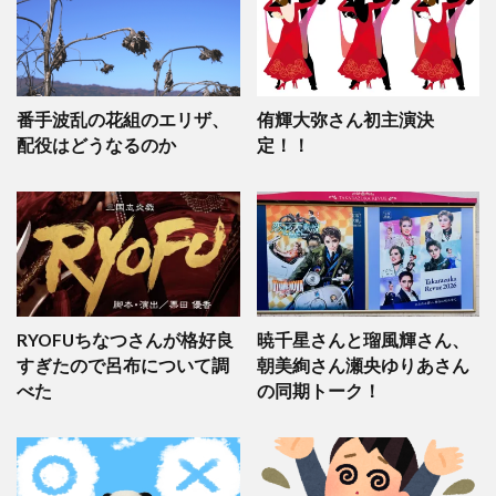
番手波乱の花組のエリザ、
侑輝大弥さん初主演決
配役はどうなるのか
定！！
RYOFUちなつさんが格好良
暁千星さんと瑠風輝さん、
すぎたので呂布について調
朝美絢さん瀬央ゆりあさん
べた
の同期トーク！